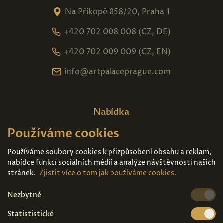
Na Příkopě 858/20, Praha 1
+420 702 008 008 (CZ, DE)
+420 702 009 009 (CZ, EN)
info@artpalaceprague.com
Nabídka
Používáme cookies
Domů
O nás
Expozice
Kontakt
Používáme soubory cookies k přizpůsobení obsahu a reklam,
nabídce funkcí sociálních médií a analýze návštěvnosti našich
Díla k prodeji
Vstupenky
stránek.
Zjistit více o tom jak používáme cookies.
Nezbytné
Kde nás najdete
Statististické