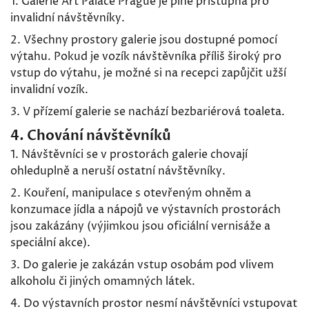
1. Galerie Art Palace Prague je plně přístupná pro
invalidní návštěvníky.
2. Všechny prostory galerie jsou dostupné pomocí
výtahu. Pokud je vozík návštěvníka příliš široký pro
vstup do výtahu, je možné si na recepci zapůjčit užší
invalidní vozík.
3. V přízemí galerie se nachází bezbariérová toaleta.
4. Chování návštěvníků
1. Návštěvníci se v prostorách galerie chovají
ohleduplně a neruší ostatní návštěvníky.
2. Kouření, manipulace s otevřeným ohněm a
konzumace jídla a nápojů ve výstavních prostorách
jsou zakázány (výjimkou jsou oficiální vernisáže a
speciální akce).
3. Do galerie je zakázán vstup osobám pod vlivem
alkoholu či jiných omamných látek.
4. Do výstavních prostor nesmí návštěvníci vstupovat