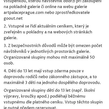
vstupenkou, kterou návštěvník obdrží při zakoupení
na pokladně galerie či online na webu galerie
artpalaceprague.com nebo zprostředkovatele
goout.net
2. Vstupné se řídí aktuálním ceníkem, který je
zveřejněn u pokladny a na webových stránkách
galerie.
3. Z bezpečnostních důvodů může být omezen počet
návštěvníků v jednotlivých prostorách galerie.
Organizované skupiny mohou mít maximálně 50
osob.
4. Děti do 13 let mají vstup zdarma pouze v
doprovodu rodičů nebo zákonného zástupce, a to
maximálně 3 děti na jednoho dospělého doprovodu.
Organizované skupiny dětí do 13 let (např. školní
výpravy, kroužky apod.) podléhají běžnému
vstupnému dle platného ceníku. Vstup těchto skupin
je nutné předem rezervovat.