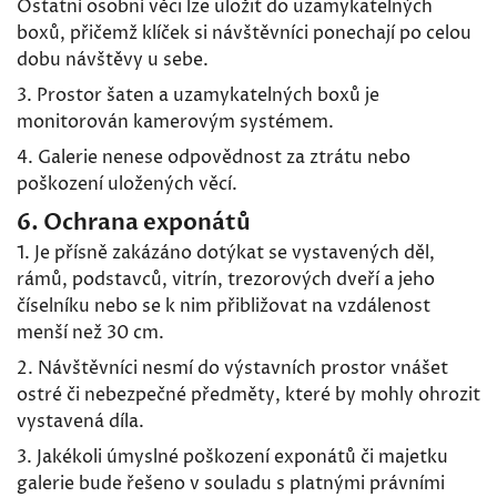
Ostatní osobní věci lze uložit do uzamykatelných
boxů, přičemž klíček si návštěvníci ponechají po celou
dobu návštěvy u sebe.
3. Prostor šaten a uzamykatelných boxů je
monitorován kamerovým systémem.
4. Galerie nenese odpovědnost za ztrátu nebo
poškození uložených věcí.
6. Ochrana exponátů
1. Je přísně zakázáno dotýkat se vystavených děl,
rámů, podstavců, vitrín, trezorových dveří a jeho
číselníku nebo se k nim přibližovat na vzdálenost
menší než 30 cm.
2. Návštěvníci nesmí do výstavních prostor vnášet
ostré či nebezpečné předměty, které by mohly ohrozit
vystavená díla.
3. Jakékoli úmyslné poškození exponátů či majetku
galerie bude řešeno v souladu s platnými právními