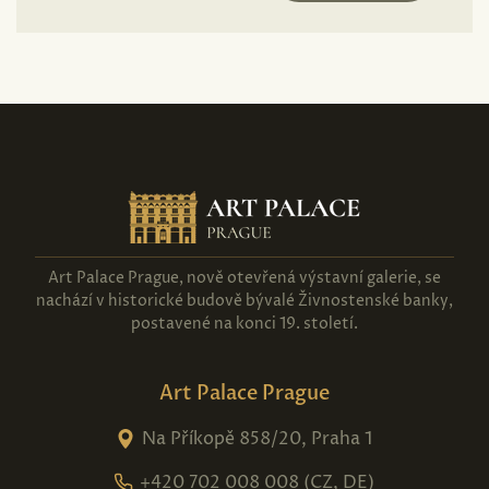
Art Palace Prague, nově otevřená výstavní galerie, se
nachází v historické budově bývalé Živnostenské banky,
postavené na konci 19. století.
Art Palace Prague
Na Příkopě 858/20, Praha 1
+420 702 008 008 (CZ, DE)