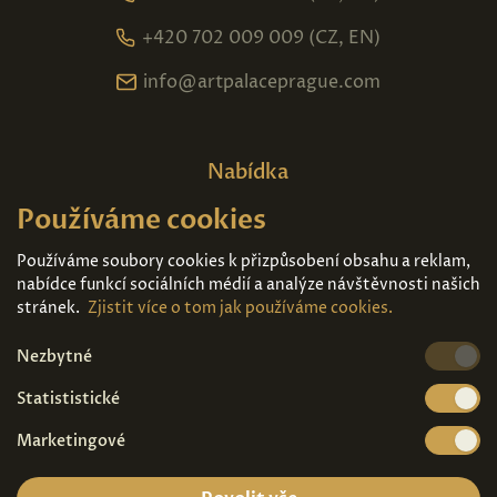
+420 702 009 009 (CZ, EN)
info@artpalaceprague.com
Nabídka
Používáme cookies
Domů
O nás
Expozice
Kontakt
Používáme soubory cookies k přizpůsobení obsahu a reklam,
nabídce funkcí sociálních médií a analýze návštěvnosti našich
Díla k prodeji
Vstupenky
stránek.
Zjistit více o tom jak používáme cookies.
Nezbytné
Kde nás najdete
Statististické
Marketingové