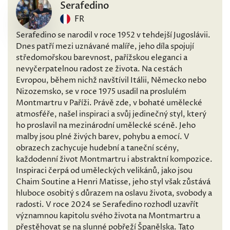
Serafedino
FR
Serafedino se narodil v roce 1952 v tehdejší Jugoslávii.
Dnes patří mezi uznávané malíře, jeho díla spojují
středomořskou barevnost, pařížskou eleganci a
nevyčerpatelnou radost ze života. Na cestách
Evropou, během nichž navštívil Itálii, Německo nebo
Nizozemsko, se v roce 1975 usadil na proslulém
Montmartru v Paříži. Právě zde, v bohaté umělecké
atmosféře, našel inspiraci a svůj jedinečný styl, který
ho proslavil na mezinárodní umělecké scéně. Jeho
malby jsou plné živých barev, pohybu a emocí. V
obrazech zachycuje hudební a taneční scény,
každodenní život Montmartru i abstraktní kompozice.
Inspiraci čerpá od uměleckých velikánů, jako jsou
Chaim Soutine a Henri Matisse, jeho styl však zůstává
hluboce osobitý s důrazem na oslavu života, svobody a
radosti. V roce 2024 se Serafedino rozhodl uzavřít
významnou kapitolu svého života na Montmartru a
přestěhovat se na slunné pobřeží Španělska. Tato