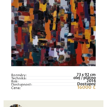
73 x 92 cm
Rozměry:
olej / plátno
Technika:
2014
Rok:
Dostupný
Dostupnost:
16000 €
Cena: