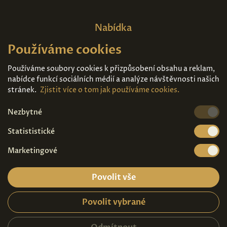
Nabídka
Používáme cookies
Domů
O nás
Expozice
Kontakt
Používáme soubory cookies k přizpůsobení obsahu a reklam,
nabídce funkcí sociálních médií a analýze návštěvnosti našich
Díla k prodeji
Vstupenky
stránek.
Zjistit více o tom jak používáme cookies.
Nezbytné
Kde nás najdete
Statististické
Marketingové
Povolit vše
Povolit vybrané
Ochrana osobních údajů
|
Návštěvní řád
2026© Copyright - Art Palace Prague s.r.o.