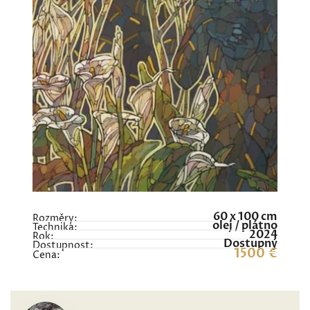
60 x 100 cm
Rozměry:
olej / plátno
Technika:
2024
Rok:
Dostupný
Dostupnost:
1500 €
Cena: