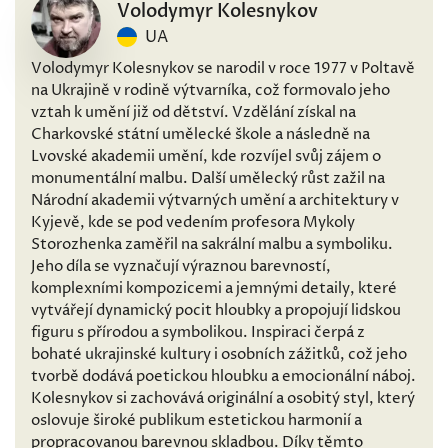
Volodymyr Kolesnykov
UA
Volodymyr Kolesnykov se narodil v roce 1977 v Poltavě
na Ukrajině v rodině výtvarníka, což formovalo jeho
vztah k umění již od dětství. Vzdělání získal na
Charkovské státní umělecké škole a následně na
Lvovské akademii umění, kde rozvíjel svůj zájem o
monumentální malbu. Další umělecký růst zažil na
Národní akademii výtvarných umění a architektury v
Kyjevě, kde se pod vedením profesora Mykoly
Storozhenka zaměřil na sakrální malbu a symboliku.
Jeho díla se vyznačují výraznou barevností,
komplexními kompozicemi a jemnými detaily, které
vytvářejí dynamický pocit hloubky a propojují lidskou
figuru s přírodou a symbolikou. Inspiraci čerpá z
bohaté ukrajinské kultury i osobních zážitků, což jeho
tvorbě dodává poetickou hloubku a emocionální náboj.
Kolesnykov si zachovává originální a osobitý styl, který
oslovuje široké publikum estetickou harmonií a
propracovanou barevnou skladbou. Díky těmto