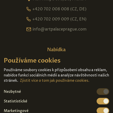
+420 702 008 008 (CZ, DE)
+420 702 009 009 (CZ, EN)
info@artpalaceprague.com
Nabídka
Používáme cookies
Domů
O nás
Expozice
Kontakt
Používáme soubory cookies k přizpůsobení obsahu a reklam,
nabídce funkcí sociálních médií a analýze návštěvnosti našich
Díla k prodeji
Vstupenky
stránek.
Zjistit více o tom jak používáme cookies.
Nezbytné
Kde nás najdete
Statististické
Marketingové