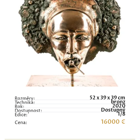
52 x 39 x 39 cm
Rozměry:
bronz
Technika:
2020
Rok:
Dostupný
Dostupnost:
1/8
Edice:
16000 €
Cena: