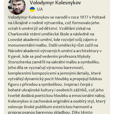
Volodymyr Kolesnykov
UA
Volodymyr Kolesnykov se narodil v roce 1977 v Poltavě
na Ukrajině v rodině výtvarníka, což formovalo jeho
vztah k umění již od dětství. Vzdělání získal na
Charkovské státní umělecké škole a následně na
Lvovské akademii umění, kde rozvíjel svůj zájem o
monumentální malbu. Další umělecký růst zažil na
Národní akademii výtvarných umění a architektury v
Kyjevě, kde se pod vedením profesora Mykoly
Storozhenka zaměřil na sakrální malbu a symboliku.
Jeho díla se vyznačují výraznou barevností,
komplexními kompozicemi a jemnými detaily, které
vytvářejí dynamický pocit hloubky a propojují lidskou
figuru s přírodou a symbolikou. Inspiraci čerpá z
bohaté ukrajinské kultury i osobních zážitků, což jeho
tvorbě dodává poetickou hloubku a emocionální náboj.
Kolesnykov si zachovává originální a osobitý styl, který
oslovuje široké publikum estetickou harmonií a
propracovanou barevnou skladbou. Díky těmto