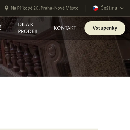
Čeština
Na Příkopě 20, Praha-Nové Město
DÍLA K
É
KONTAKT
Vstupenky
PRODEJI