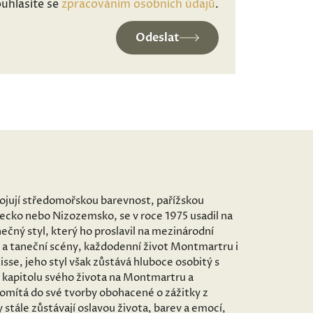
uhlasíte se
zpracováním osobních údajů
.
Odeslat
spojují středomořskou barevnost, pařížskou
mecko nebo Nizozemsko, se v roce 1975 usadil na
ečný styl, který ho proslavil na mezinárodní
 a taneční scény, každodenní život Montmartru i
sse, jeho styl však zůstává hluboce osobitý s
 kapitolu svého života na Montmartru a
romítá do své tvorby obohacené o zážitky z
stále zůstávají oslavou života, barev a emocí,