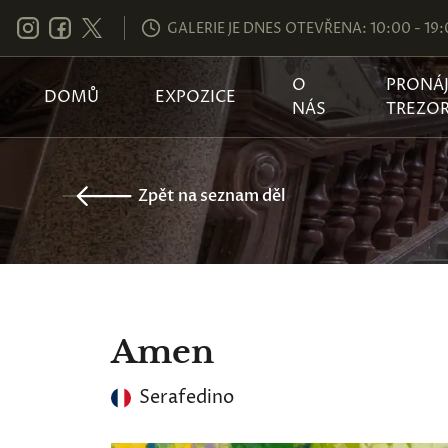
GALERIE JE DNES OTEVŘENA: 10:00 - 19
O
PRONÁ
DOMŮ
EXPOZICE
NÁS
TREZO
Zpět na seznam děl
Amen
Serafedino