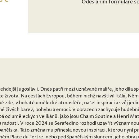
0 €
Odesláním formuláře so
tehdejší Jugoslávii. Dnes patří mezi uznávané malíře, jeho díla 
e života. Na cestách Evropou, během nichž navštívil Itálii, Ně
ě zde, v bohaté umělecké atmosféře, našel inspiraci a svůj jedin
né živých barev, pohybu a emocí. V obrazech zachycuje hudební
pá od uměleckých velikánů, jako jsou Chaim Soutine a Henri Mati
a radosti. V roce 2024 se Serafedino rozhodl uzavřít významnou
anělska. Tato změna mu přinesla novou inspiraci, kterou nyní p
šném Place du Tertre, nebo pod španělským sluncem, jeho obrazy 