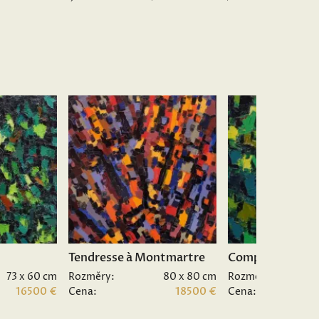
Tendresse à Montmartre
Composition II.
73 x 60 cm
Rozměry:
80 x 80 cm
Rozměry:
16500 €
Cena:
18500 €
Cena: