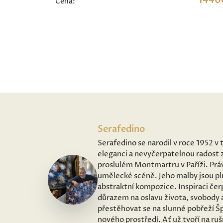
1440
Cena:
Serafedino
Serafedino se narodil v roce 1952 v 
eleganci a nevyčerpatelnou radost z
proslulém Montmartru v Paříži. Práv
umělecké scéně. Jeho malby jsou pl
abstraktní kompozice. Inspiraci čer
důrazem na oslavu života, svobody 
přestěhovat se na slunné pobřeží Šp
nového prostředí. Ať už tvoří na ru