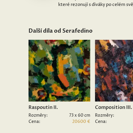
které rezonují s diváky po celém sv
Další díla od Serafedino
Raspoutin II.
Composition III.
Rozměry:
73 x 60 cm
Rozměry:
Cena:
20600 €
Cena: