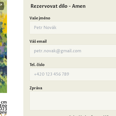
Rezervovat dílo - Amen
Vaše jméno
Váš email
Tel. číslo
Zpráva
0 cm
átno
023
pný