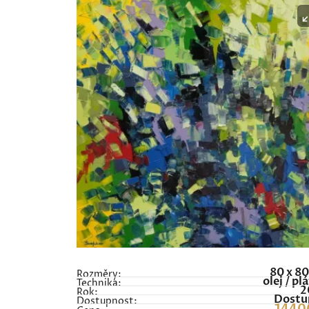
80 x 8
Rozměry:
olej / pl
Technika:
2
Rok:
Dostu
Dostupnost: