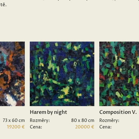
ětě.
Harem by night
Composition V.
73 x 60 cm
Rozměry:
80 x 80 cm
Rozměry:
19200 €
Cena:
20000 €
Cena: