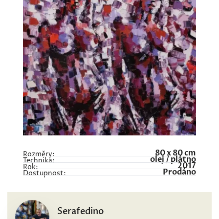
80 x 80 cm
Rozměry:
olej / plátno
Technika:
2017
Rok:
Prodáno
Dostupnost:
Serafedino