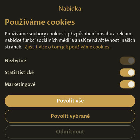
Nabídka
Používáme cookies
Domů
O nás
Expozice
Kontakt
Používáme soubory cookies k přizpůsobení obsahu a reklam,
nabídce funkcí sociálních médií a analýze návštěvnosti našich
Díla k prodeji
Vstupenky
stránek.
Zjistit více o tom jak používáme cookies.
Nezbytné
Kde nás najdete
Statististické
Marketingové
Povolit vše
Povolit vybrané
Ochrana osobních údajů
|
Návštěvní řád
2026© Copyright - Art Palace Prague s.r.o.
Odmítnout