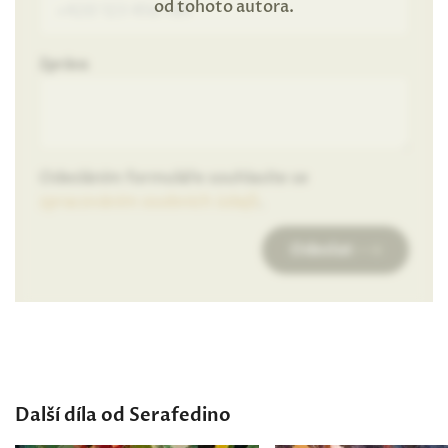
od tohoto autora.
Zpráva
Odesláním formuláře souhlasíte se
zpracováním osobních údajů
.
Odeslat
Další díla od Serafedino