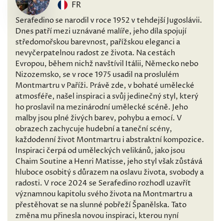
FR
Serafedino se narodil v roce 1952 v tehdejší Jugoslávii.
Dnes patří mezi uznávané malíře, jeho díla spojují
středomořskou barevnost, pařížskou eleganci a
nevyčerpatelnou radost ze života. Na cestách
Evropou, během nichž navštívil Itálii, Německo nebo
Nizozemsko, se v roce 1975 usadil na proslulém
Montmartru v Paříži. Právě zde, v bohaté umělecké
atmosféře, našel inspiraci a svůj jedinečný styl, který
ho proslavil na mezinárodní umělecké scéně. Jeho
malby jsou plné živých barev, pohybu a emocí. V
obrazech zachycuje hudební a taneční scény,
každodenní život Montmartru i abstraktní kompozice.
Inspiraci čerpá od uměleckých velikánů, jako jsou
Chaim Soutine a Henri Matisse, jeho styl však zůstává
hluboce osobitý s důrazem na oslavu života, svobody a
radosti. V roce 2024 se Serafedino rozhodl uzavřít
významnou kapitolu svého života na Montmartru a
přestěhovat se na slunné pobřeží Španělska. Tato
změna mu přinesla novou inspiraci, kterou nyní