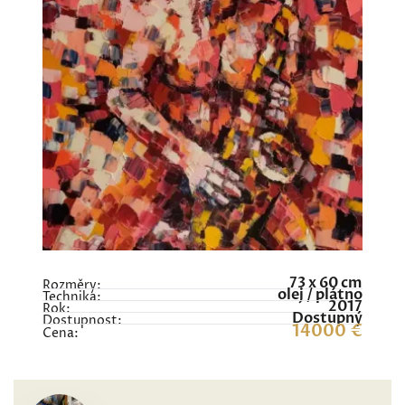
73 x 60 cm
Rozměry:
olej / plátno
Technika:
2017
Rok:
Dostupný
Dostupnost:
14000 €
Cena: