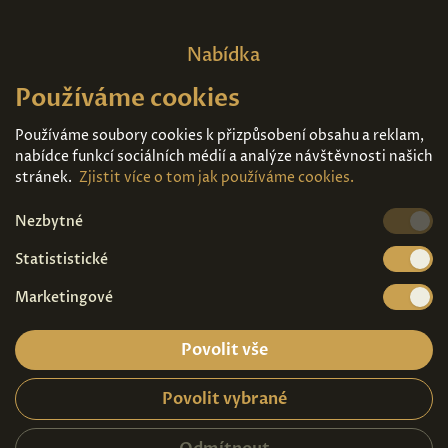
Nabídka
Používáme cookies
Domů
O nás
Expozice
Kontakt
Používáme soubory cookies k přizpůsobení obsahu a reklam,
nabídce funkcí sociálních médií a analýze návštěvnosti našich
Díla k prodeji
Vstupenky
stránek.
Zjistit více o tom jak používáme cookies.
Nezbytné
Kde nás najdete
Statististické
Marketingové
Povolit vše
Povolit vybrané
Ochrana osobních údajů
|
Návštěvní řád
2026© Copyright - Art Palace Prague s.r.o.