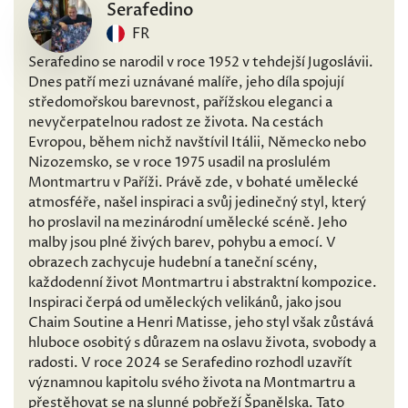
Serafedino
FR
Serafedino se narodil v roce 1952 v tehdejší Jugoslávii.
Dnes patří mezi uznávané malíře, jeho díla spojují
středomořskou barevnost, pařížskou eleganci a
nevyčerpatelnou radost ze života. Na cestách
Evropou, během nichž navštívil Itálii, Německo nebo
Nizozemsko, se v roce 1975 usadil na proslulém
Montmartru v Paříži. Právě zde, v bohaté umělecké
atmosféře, našel inspiraci a svůj jedinečný styl, který
ho proslavil na mezinárodní umělecké scéně. Jeho
malby jsou plné živých barev, pohybu a emocí. V
obrazech zachycuje hudební a taneční scény,
každodenní život Montmartru i abstraktní kompozice.
Inspiraci čerpá od uměleckých velikánů, jako jsou
Chaim Soutine a Henri Matisse, jeho styl však zůstává
hluboce osobitý s důrazem na oslavu života, svobody a
radosti. V roce 2024 se Serafedino rozhodl uzavřít
významnou kapitolu svého života na Montmartru a
přestěhovat se na slunné pobřeží Španělska. Tato