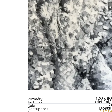
120 x 8
Rozměry:
olej / pl
Technika:
2
Rok:
Dostu
Dostupnost: