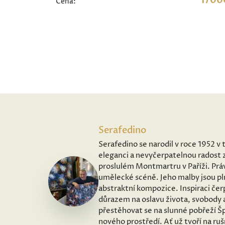
1700
Cena:
Serafedino
Serafedino se narodil v roce 1952 v 
eleganci a nevyčerpatelnou radost z
proslulém Montmartru v Paříži. Práv
umělecké scéně. Jeho malby jsou pl
abstraktní kompozice. Inspiraci čer
důrazem na oslavu života, svobody 
přestěhovat se na slunné pobřeží Šp
nového prostředí. Ať už tvoří na ru