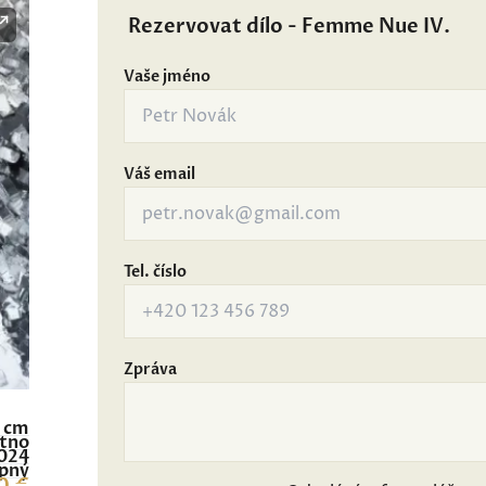
Rezervovat dílo - Femme Nue IV.
Vaše jméno
Váš email
Tel. číslo
Zpráva
0 cm
átno
024
pný