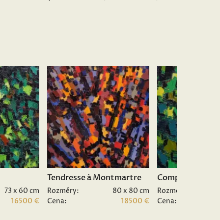
Tendresse à Montmartre
Composition II.
73 x 60 cm
Rozměry:
80 x 80 cm
Rozměry:
16500 €
Cena:
18500 €
Cena: