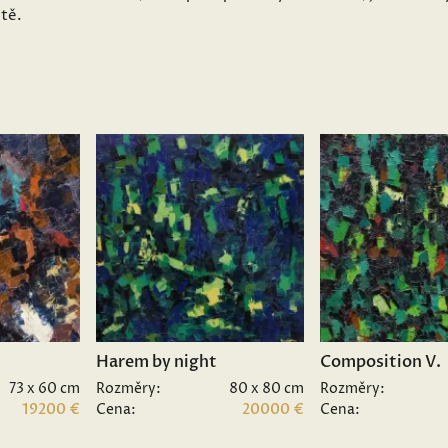
ětě.
Harem by night
Composition V.
73 x 60 cm
Rozměry:
80 x 80 cm
Rozměry:
19200 €
Cena:
20000 €
Cena: