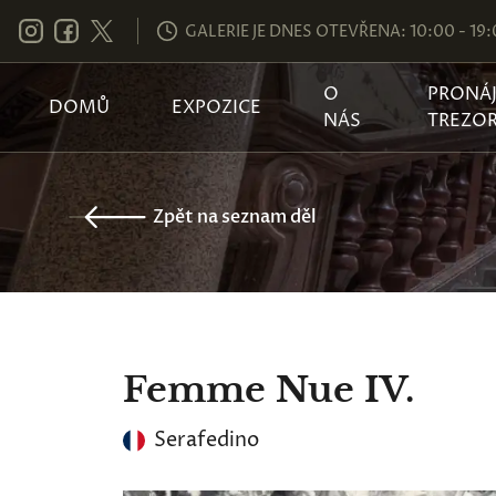
GALERIE JE DNES OTEVŘENA: 10:00 - 19
O
PRONÁ
DOMŮ
EXPOZICE
NÁS
TREZO
Zpět na seznam děl
Femme Nue IV.
Serafedino