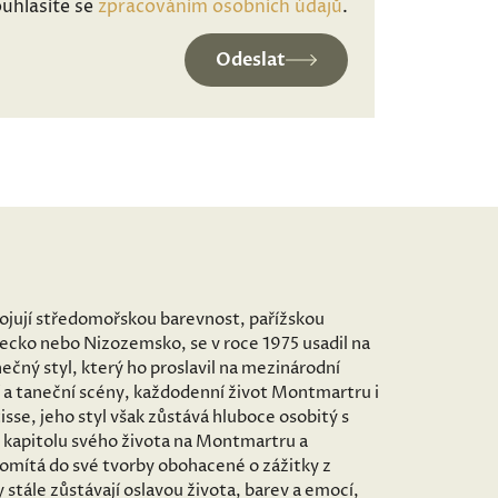
uhlasíte se
zpracováním osobních údajů
.
Odeslat
spojují středomořskou barevnost, pařížskou
mecko nebo Nizozemsko, se v roce 1975 usadil na
ečný styl, který ho proslavil na mezinárodní
 a taneční scény, každodenní život Montmartru i
sse, jeho styl však zůstává hluboce osobitý s
 kapitolu svého života na Montmartru a
romítá do své tvorby obohacené o zážitky z
stále zůstávají oslavou života, barev a emocí,