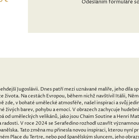
0 €
Odesláním formuláře so
tehdejší Jugoslávii. Dnes patří mezi uznávané malíře, jeho díla 
e života. Na cestách Evropou, během nichž navštívil Itálii, Ně
ě zde, v bohaté umělecké atmosféře, našel inspiraci a svůj jedin
né živých barev, pohybu a emocí. V obrazech zachycuje hudební
pá od uměleckých velikánů, jako jsou Chaim Soutine a Henri Mati
a radosti. V roce 2024 se Serafedino rozhodl uzavřít významnou
anělska. Tato změna mu přinesla novou inspiraci, kterou nyní p
šném Place du Tertre, nebo pod španělským sluncem, jeho obrazy 