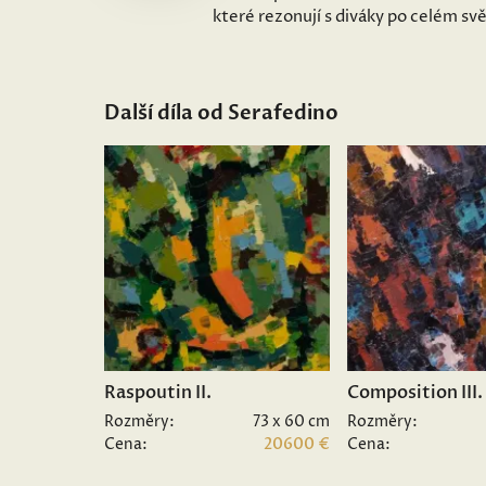
které rezonují s diváky po celém sv
Další díla od Serafedino
Raspoutin II.
Composition III.
Rozměry:
73 x 60 cm
Rozměry:
Cena:
20600 €
Cena: