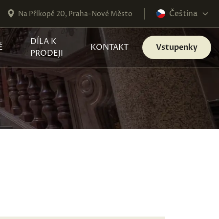
Čeština
Na Příkopě 20, Praha-Nové Město
DÍLA K
É
KONTAKT
Vstupenky
PRODEJI