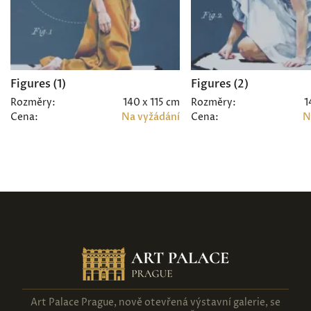
Figures (1)
Figures (2)
Rozměry:
140 x 115 cm
Rozměry:
1
Cena:
Na vyžádání
Cena:
N
Art Palace Prague, nově otevřená výstavní galerie, se