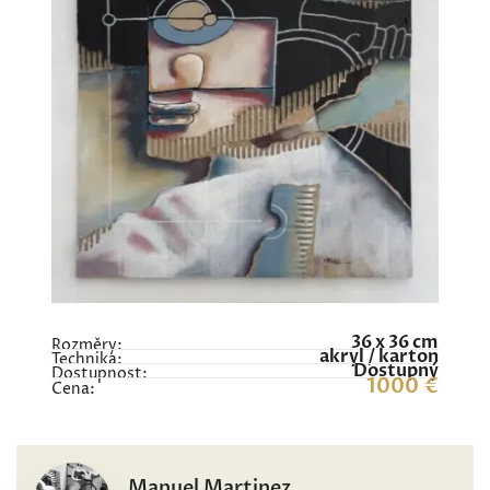
36 x 36 cm
Rozměry:
akryl / karton
Technika:
Dostupný
Dostupnost:
1000 €
Cena:
Manuel Martinez