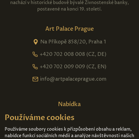
nachází v historické budově bývalé Živnostenské banky,
postavené na konci 19. století.
Art Palace Prague
Na Příkopě 858/20, Praha 1
+420 702 008 008 (CZ, DE)
+420 702 009 009 (CZ, EN)
info@artpalaceprague.com
Nabídka
Používáme cookies
Domů
O nás
Expozice
Kontakt
Používáme soubory cookies k přizpůsobení obsahu a reklam,
nabídce funkcí sociálních médií a analýze návštěvnosti našich