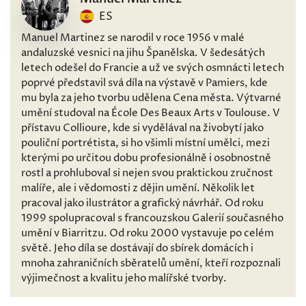
ES
Manuel Martinez se narodil v roce 1956 v malé
andaluzské vesnici na jihu Španělska. V šedesátých
letech odešel do Francie a už ve svých osmnácti letech
poprvé představil svá díla na výstavě v Pamiers, kde
mu byla za jeho tvorbu udělena Cena města. Výtvarné
umění studoval na École Des Beaux Arts v Toulouse. V
přístavu Collioure, kde si vydělával na živobytí jako
pouliční portrétista, si ho všimli místní umělci, mezi
kterými po určitou dobu profesionálně i osobnostně
rostl a prohluboval si nejen svou praktickou zručnost
malíře, ale i vědomosti z dějin umění. Několik let
pracoval jako ilustrátor a grafický návrhář. Od roku
1999 spolupracoval s francouzskou Galerií současného
umění v Biarritzu. Od roku 2000 vystavuje po celém
světě. Jeho díla se dostávají do sbírek domácích i
mnoha zahraničních sběratelů umění, kteří rozpoznali
výjimečnost a kvalitu jeho malířské tvorby.