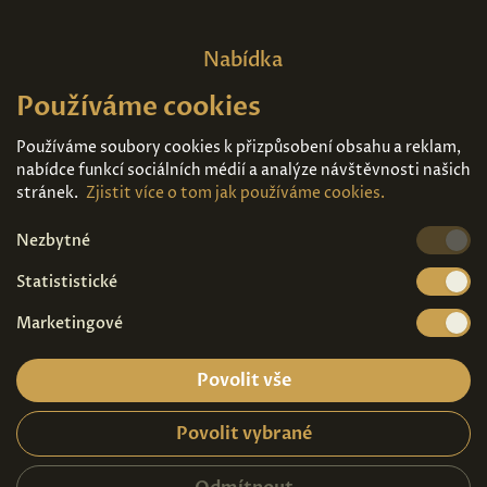
Nabídka
Používáme cookies
Domů
O nás
Expozice
Kontakt
Používáme soubory cookies k přizpůsobení obsahu a reklam,
nabídce funkcí sociálních médií a analýze návštěvnosti našich
Díla k prodeji
Vstupenky
stránek.
Zjistit více o tom jak používáme cookies.
Nezbytné
Kde nás najdete
Statististické
Marketingové
Povolit vše
Povolit vybrané
Ochrana osobních údajů
|
Návštěvní řád
2026© Copyright - Art Palace Prague s.r.o.