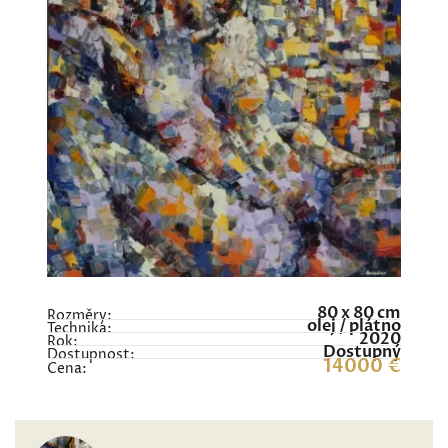
80 x 80 cm
Rozměry:
olej / plátno
Technika:
2020
Rok:
Dostupný
Dostupnost:
14000 €
Cena: