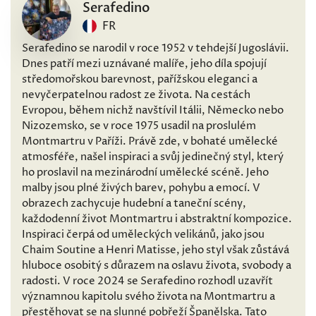
Serafedino
FR
Serafedino se narodil v roce 1952 v tehdejší Jugoslávii.
Dnes patří mezi uznávané malíře, jeho díla spojují
středomořskou barevnost, pařížskou eleganci a
nevyčerpatelnou radost ze života. Na cestách
Evropou, během nichž navštívil Itálii, Německo nebo
Nizozemsko, se v roce 1975 usadil na proslulém
Montmartru v Paříži. Právě zde, v bohaté umělecké
atmosféře, našel inspiraci a svůj jedinečný styl, který
ho proslavil na mezinárodní umělecké scéně. Jeho
malby jsou plné živých barev, pohybu a emocí. V
obrazech zachycuje hudební a taneční scény,
každodenní život Montmartru i abstraktní kompozice.
Inspiraci čerpá od uměleckých velikánů, jako jsou
Chaim Soutine a Henri Matisse, jeho styl však zůstává
hluboce osobitý s důrazem na oslavu života, svobody a
radosti. V roce 2024 se Serafedino rozhodl uzavřít
významnou kapitolu svého života na Montmartru a
přestěhovat se na slunné pobřeží Španělska. Tato