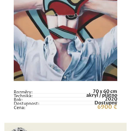
70 x 60 cm
Rozměry:
akryl / plátno
Technika:
2020
Rok:
Dostupný
Dostupnost:
6900 €
Cena: