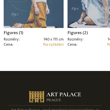
Figures (1)
Figures (2)
Rozměry:
140 x 115 cm
Rozměry:
1
Cena:
Na vyžádání
Cena:
N