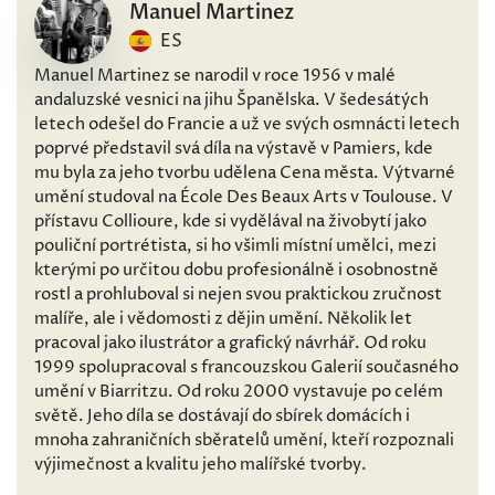
Manuel Martinez
ES
Manuel Martinez se narodil v roce 1956 v malé
andaluzské vesnici na jihu Španělska. V šedesátých
letech odešel do Francie a už ve svých osmnácti letech
poprvé představil svá díla na výstavě v Pamiers, kde
mu byla za jeho tvorbu udělena Cena města. Výtvarné
umění studoval na École Des Beaux Arts v Toulouse. V
přístavu Collioure, kde si vydělával na živobytí jako
pouliční portrétista, si ho všimli místní umělci, mezi
kterými po určitou dobu profesionálně i osobnostně
rostl a prohluboval si nejen svou praktickou zručnost
malíře, ale i vědomosti z dějin umění. Několik let
pracoval jako ilustrátor a grafický návrhář. Od roku
1999 spolupracoval s francouzskou Galerií současného
umění v Biarritzu. Od roku 2000 vystavuje po celém
světě. Jeho díla se dostávají do sbírek domácích i
mnoha zahraničních sběratelů umění, kteří rozpoznali
výjimečnost a kvalitu jeho malířské tvorby.