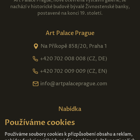
Art Palace Prague, nově otevřená výstavní galerie, se
nachází v historické budově bývalé Živnostenské banky,
postavené na konci 19. století.
Art Palace Prague
Na Příkopě 858/20, Praha 1
+420 702 008 008 (CZ, DE)
+420 702 009 009 (CZ, EN)
info@artpalaceprague.com
Nabídka
Používáme cookies
Domů
O nás
Expozice
Kontakt
Používáme soubory cookies k přizpůsobení obsahu a reklam,