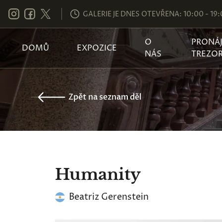
GALERIE JE DNES OTEVŘENA: 10:00 - 19
O
PRONÁ
DOMŮ
EXPOZICE
NÁS
TREZO
Zpět na seznam děl
Humanity
Beatriz Gerenstein