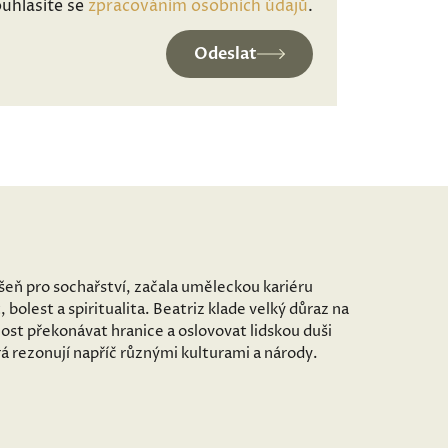
uhlasíte se
zpracováním osobních údajů
.
Odeslat
ášeň pro sochařství, začala uměleckou kariéru
bolest a spiritualita. Beatriz klade velký důraz na
ost překonávat hranice a oslovovat lidskou duši
erá rezonují napříč různými kulturami a národy.