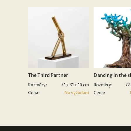
The Third Partner
Dancing in the s
Rozměry:
51 x 31 x 16 cm
Rozměry:
72
Cena:
Na vyžádání
Cena: