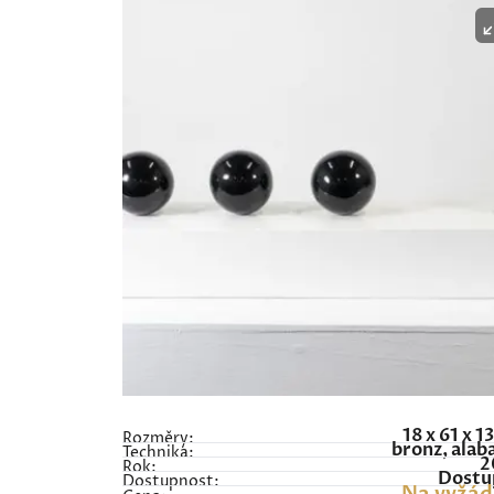
18 x 61 x 1
Rozměry:
bronz, alab
Technika:
2
Rok:
Dostu
Dostupnost: