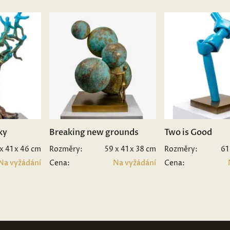
ky
Breaking new grounds
Two is Good
 x 41 x 46 cm
Rozměry:
59 x 41 x 38 cm
Rozměry:
61
Na vyžádání
Cena:
Na vyžádání
Cena: