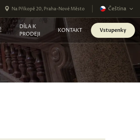
Čeština
Na Příkopě 20, Praha-Nové Město
DÍLA K
É
KONTAKT
Vstupenky
PRODEJI