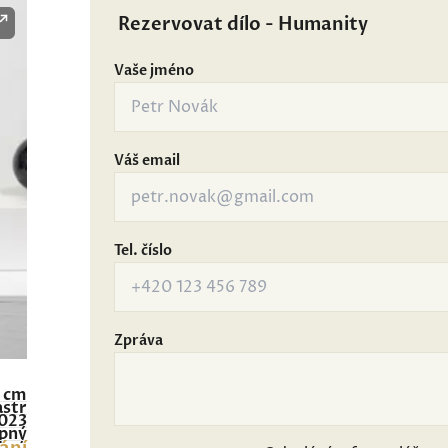
Rezervovat dílo - Humanity
Vaše jméno
Váš email
Tel. číslo
Zpráva
3 cm
astr
023
pný