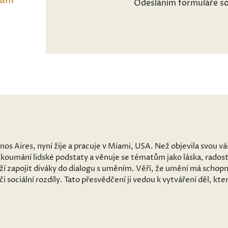
ání
Odesláním formuláře so
os Aires, nyní žije a pracuje v Miami, USA. Než objevila svou v
zkoumání lidské podstaty a věnuje se tématům jako láska, radost, 
ží zapojit diváky do dialogu s uměním. Věří, že umění má schopn
či sociální rozdíly. Tato přesvědčení ji vedou k vytváření děl, kt