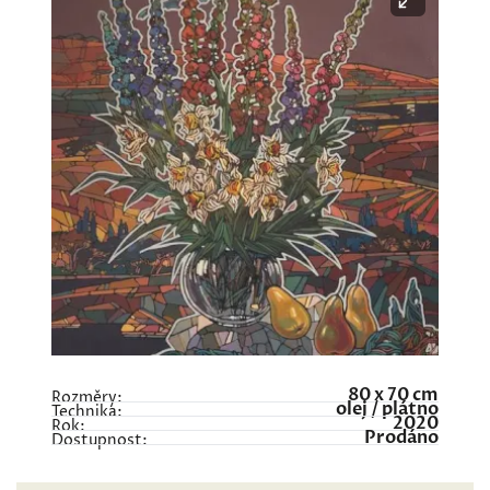
80 x 70 cm
Rozměry:
olej / plátno
Technika:
2020
Rok:
Prodáno
Dostupnost: