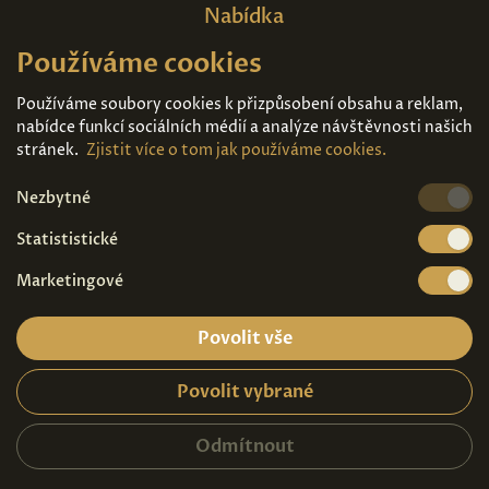
Nabídka
Používáme cookies
Domů
O nás
Expozice
Kontakt
Používáme soubory cookies k přizpůsobení obsahu a reklam,
nabídce funkcí sociálních médií a analýze návštěvnosti našich
Díla k prodeji
Vstupenky
stránek.
Zjistit více o tom jak používáme cookies.
Nezbytné
Kde nás najdete
Statististické
Marketingové
Povolit vše
Povolit vybrané
Ochrana osobních údajů
|
Návštěvní řád
2026© Copyright - Art Palace Prague s.r.o.
Odmítnout