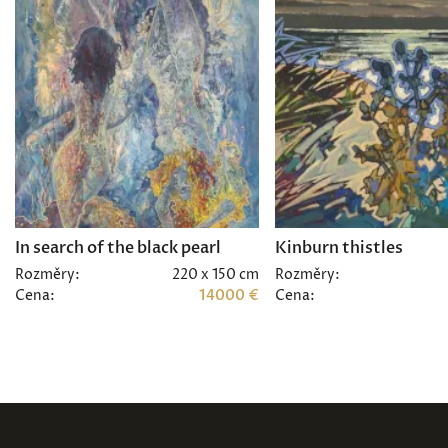
In search of the black pearl
Kinburn thistles
Rozměry:
220 x 150 cm
Rozměry:
Cena:
14000 €
Cena: