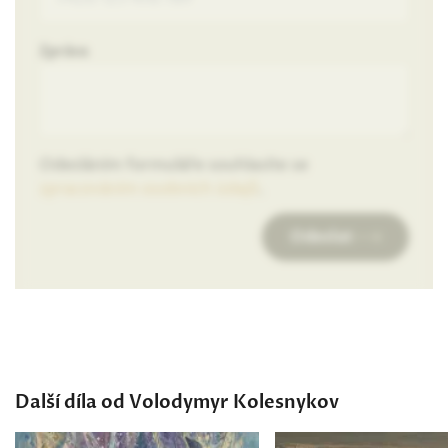
Zpráva
Odesláním formuláře souhlasíte se
zpracováním osobních údajů
.
Odeslat
Další díla od Volodymyr Kolesnykov