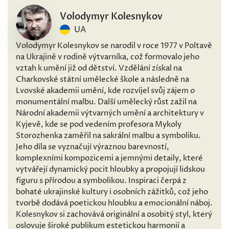
Volodymyr Kolesnykov
UA
Volodymyr Kolesnykov se narodil v roce 1977 v Poltavě
na Ukrajině v rodině výtvarníka, což formovalo jeho
vztah k umění již od dětství. Vzdělání získal na
Charkovské státní umělecké škole a následně na
Lvovské akademii umění, kde rozvíjel svůj zájem o
monumentální malbu. Další umělecký růst zažil na
Národní akademii výtvarných umění a architektury v
Kyjevě, kde se pod vedením profesora Mykoly
Storozhenka zaměřil na sakrální malbu a symboliku.
Jeho díla se vyznačují výraznou barevností,
komplexními kompozicemi a jemnými detaily, které
vytvářejí dynamický pocit hloubky a propojují lidskou
figuru s přírodou a symbolikou. Inspiraci čerpá z
bohaté ukrajinské kultury i osobních zážitků, což jeho
tvorbě dodává poetickou hloubku a emocionální náboj.
Kolesnykov si zachovává originální a osobitý styl, který
oslovuje široké publikum estetickou harmonií a