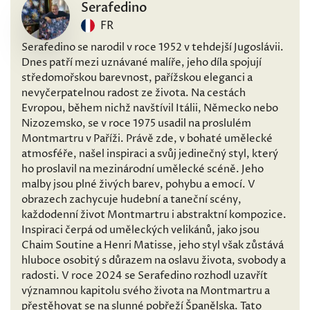
Serafedino
FR
Serafedino se narodil v roce 1952 v tehdejší Jugoslávii.
Dnes patří mezi uznávané malíře, jeho díla spojují
středomořskou barevnost, pařížskou eleganci a
nevyčerpatelnou radost ze života. Na cestách
Evropou, během nichž navštívil Itálii, Německo nebo
Nizozemsko, se v roce 1975 usadil na proslulém
Montmartru v Paříži. Právě zde, v bohaté umělecké
atmosféře, našel inspiraci a svůj jedinečný styl, který
ho proslavil na mezinárodní umělecké scéně. Jeho
malby jsou plné živých barev, pohybu a emocí. V
obrazech zachycuje hudební a taneční scény,
každodenní život Montmartru i abstraktní kompozice.
Inspiraci čerpá od uměleckých velikánů, jako jsou
Chaim Soutine a Henri Matisse, jeho styl však zůstává
hluboce osobitý s důrazem na oslavu života, svobody a
radosti. V roce 2024 se Serafedino rozhodl uzavřít
významnou kapitolu svého života na Montmartru a
přestěhovat se na slunné pobřeží Španělska. Tato