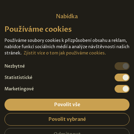
Nabídka
Používáme cookies
Domů
O nás
Expozice
Kontakt
Používáme soubory cookies k přizpůsobení obsahu a reklam,
nabídce funkcí sociálních médií a analýze návštěvnosti našich
Díla k prodeji
Vstupenky
stránek.
Zjistit více o tom jak používáme cookies.
Nezbytné
Kde nás najdete
Statististické
Marketingové
Povolit vše
Povolit vybrané
Ochrana osobních údajů
|
Návštěvní řád
2026© Copyright - Art Palace Prague s.r.o.