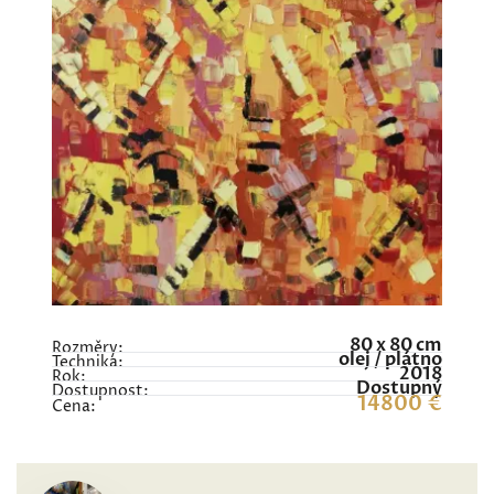
80 x 80 cm
Rozměry:
olej / plátno
Technika:
2018
Rok:
Dostupný
Dostupnost:
14800 €
Cena: