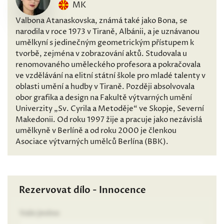
MK
Valbona Atanaskovska, známá také jako Bona, se
narodila v roce 1973 v Tiraně, Albánii, a je uznávanou
umělkyní s jedinečným geometrickým přístupem k
tvorbě, zejména v zobrazování aktů. Studovala u
renomovaného uměleckého profesora a pokračovala
ve vzdělávání na elitní státní škole pro mladé talenty v
oblasti umění a hudby v Tiraně. Později absolvovala
obor grafika a design na Fakultě výtvarných umění
Univerzity „Sv. Cyrila a Metoděje“ ve Skopje, Severní
Makedonii. Od roku 1997 žije a pracuje jako nezávislá
umělkyně v Berlíně a od roku 2000 je členkou
Asociace výtvarných umělců Berlína (BBK).
Rezervovat dílo - Innocence
Vaše jméno