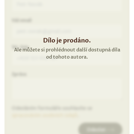
Váš email
Dílo je prodáno.
Tel. číslo
Ale můžete si prohlédnout další dostupná díla
od tohoto autora.
Zpráva
Odesláním formuláře souhlasíte se
zpracováním osobních údajů
.
Odeslat