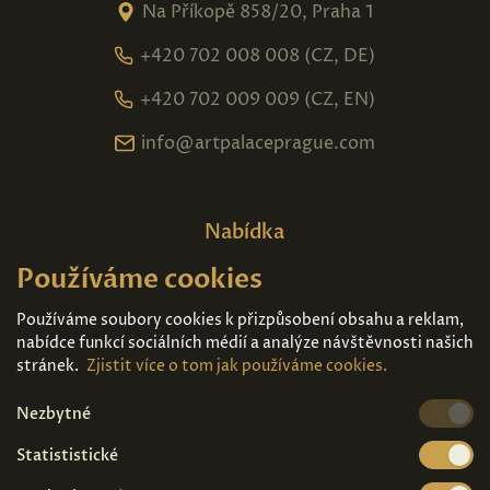
Na Příkopě 858/20, Praha 1
+420 702 008 008 (CZ, DE)
+420 702 009 009 (CZ, EN)
info@artpalaceprague.com
Nabídka
Používáme cookies
Domů
O nás
Expozice
Kontakt
Používáme soubory cookies k přizpůsobení obsahu a reklam,
nabídce funkcí sociálních médií a analýze návštěvnosti našich
Díla k prodeji
Vstupenky
stránek.
Zjistit více o tom jak používáme cookies.
Nezbytné
Kde nás najdete
Statististické