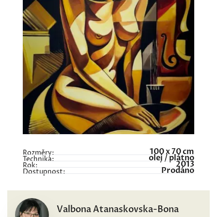
100 x 70 cm
Rozměry:
olej / plátno
Technika:
2013
Rok:
Prodáno
Dostupnost:
Valbona Atanaskovska-Bona