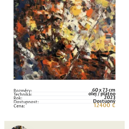
60 x 73 cm
Rozměry:
olej / plátno
Technika:
2023
Rok:
Dostupný
Dostupnost:
12400 €
Cena: