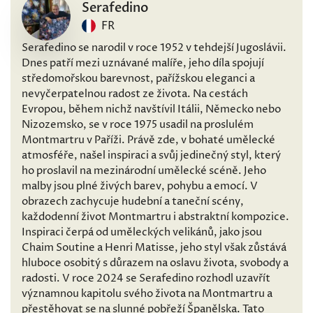
Serafedino
FR
Serafedino se narodil v roce 1952 v tehdejší Jugoslávii.
Dnes patří mezi uznávané malíře, jeho díla spojují
středomořskou barevnost, pařížskou eleganci a
nevyčerpatelnou radost ze života. Na cestách
Evropou, během nichž navštívil Itálii, Německo nebo
Nizozemsko, se v roce 1975 usadil na proslulém
Montmartru v Paříži. Právě zde, v bohaté umělecké
atmosféře, našel inspiraci a svůj jedinečný styl, který
ho proslavil na mezinárodní umělecké scéně. Jeho
malby jsou plné živých barev, pohybu a emocí. V
obrazech zachycuje hudební a taneční scény,
každodenní život Montmartru i abstraktní kompozice.
Inspiraci čerpá od uměleckých velikánů, jako jsou
Chaim Soutine a Henri Matisse, jeho styl však zůstává
hluboce osobitý s důrazem na oslavu života, svobody a
radosti. V roce 2024 se Serafedino rozhodl uzavřít
významnou kapitolu svého života na Montmartru a
přestěhovat se na slunné pobřeží Španělska. Tato