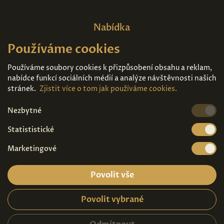
Nabídka
Používáme cookies
Domů
O nás
Expozice
Kontakt
Používáme soubory cookies k přizpůsobení obsahu a reklam,
nabídce funkcí sociálních médií a analýze návštěvnosti našich
Díla k prodeji
Vstupenky
stránek.
Zjistit více o tom jak používáme cookies.
Nezbytné
Kde nás najdete
Statististické
Marketingové
Povolit vše
Povolit vybrané
Ochrana osobních údajů
|
Návštěvní řád
2026© Copyright - Art Palace Prague s.r.o.