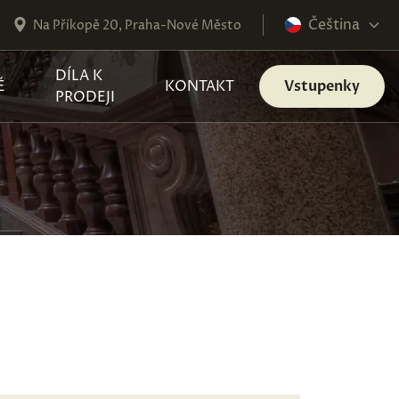
Čeština
Na Příkopě 20, Praha-Nové Město
DÍLA K
É
KONTAKT
Vstupenky
PRODEJI