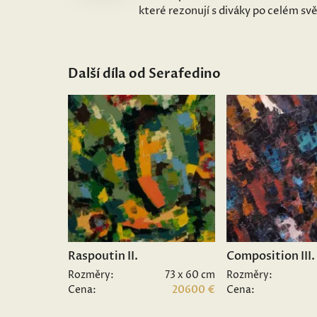
které rezonují s diváky po celém sv
Další díla od Serafedino
Raspoutin II.
Composition III.
Rozměry:
73 x 60 cm
Rozměry:
Cena:
20600 €
Cena: