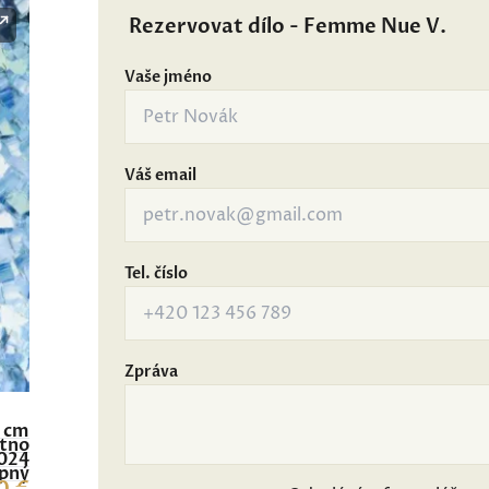
Rezervovat dílo - Femme Nue V.
Vaše jméno
Váš email
Tel. číslo
Zpráva
0 cm
átno
024
pný