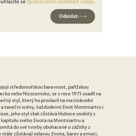
uhlasíte se
zpracováním osobních údajů
.
Odeslat
spojují středomořskou barevnost, pařížskou
mecko nebo Nizozemsko, se v roce 1975 usadil na
ečný styl, který ho proslavil na mezinárodní
 a taneční scény, každodenní život Montmartru i
sse, jeho styl však zůstává hluboce osobitý s
 kapitolu svého života na Montmartru a
romítá do své tvorby obohacené o zážitky z
stále zůstávají oslavou života, barev a emocí,