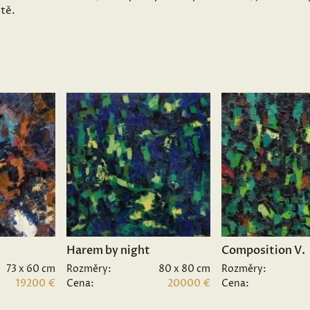
ětě.
Harem by night
Composition V.
73 x 60 cm
Rozměry:
80 x 80 cm
Rozměry:
19200 €
Cena:
20000 €
Cena: