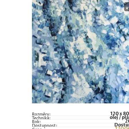
120 x 8
Rozměry:
olej / pl
Technika:
2
Rok:
Dostu
Dostupnost: