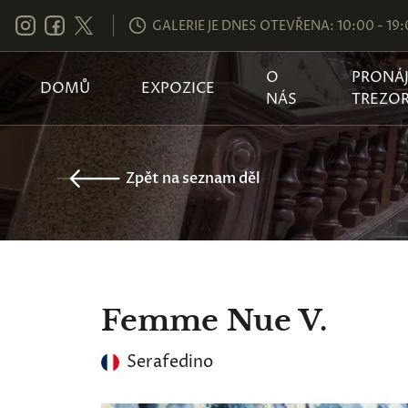
GALERIE JE DNES OTEVŘENA: 10:00 - 19
O
PRONÁ
DOMŮ
EXPOZICE
NÁS
TREZO
Zpět na seznam děl
Femme Nue V.
Serafedino