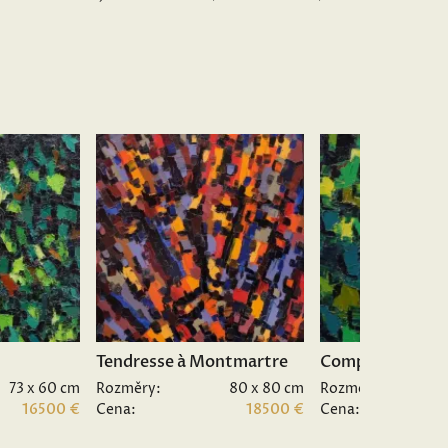
Tendresse à Montmartre
Composition II.
73 x 60 cm
Rozměry:
80 x 80 cm
Rozměry:
16500 €
Cena:
18500 €
Cena: