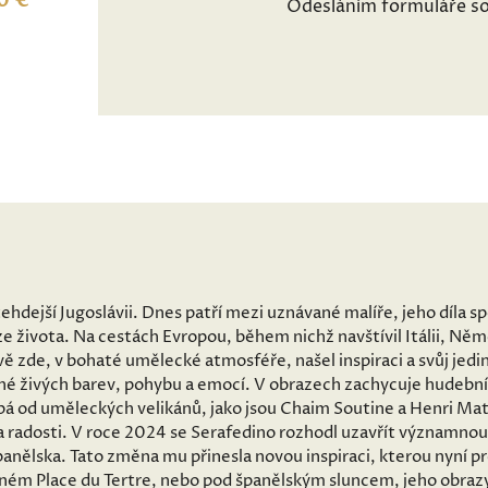
0 €
Odesláním formuláře so
tehdejší Jugoslávii. Dnes patří mezi uznávané malíře, jeho díla 
e života. Na cestách Evropou, během nichž navštívil Itálii, Ně
ě zde, v bohaté umělecké atmosféře, našel inspiraci a svůj jedin
né živých barev, pohybu a emocí. V obrazech zachycuje hudební
pá od uměleckých velikánů, jako jsou Chaim Soutine a Henri Mati
a radosti. V roce 2024 se Serafedino rozhodl uzavřít významnou
anělska. Tato změna mu přinesla novou inspiraci, kterou nyní p
šném Place du Tertre, nebo pod španělským sluncem, jeho obrazy 