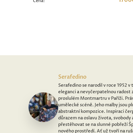
1700
Cena:
Serafedino
Serafedino se narodil v roce 1952 v 
eleganci a nevyčerpatelnou radost z
proslulém Montmartru v Paříži. Práv
umělecké scéně. Jeho malby jsou pl
abstraktní kompozice. Inspiraci čer
důrazem na oslavu života, svobody 
přestěhovat se na slunné pobřeží Šp
nového prostředí. Ať už tvoří na ru