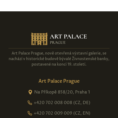
Art Palace Prague, nově otevřená výstavní galerie, se
nachází v historické budově bývalé Živnostenské banky,
postavené na konci 19. století.
Art Palace Prague
Na Příkopě 858/20, Praha 1
+420 702 008 008 (CZ, DE)
+420 702 009 009 (CZ, EN)