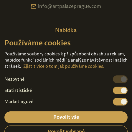
info@artpalaceprague.com
Nabídka
Používáme cookies
Domů
O nás
Expozice
Kontakt
Používáme soubory cookies k přizpůsobení obsahu a reklam,
nabídce funkcí sociálních médií a analýze návštěvnosti našich
Díla k prodeji
Vstupenky
stránek.
Zjistit více o tom jak používáme cookies.
Nezbytné
Kde nás najdete
Statististické
Marketingové
Povolit vše
Povolit vybrané