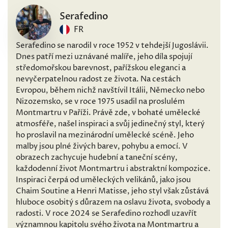
Serafedino
FR
Serafedino se narodil v roce 1952 v tehdejší Jugoslávii.
Dnes patří mezi uznávané malíře, jeho díla spojují
středomořskou barevnost, pařížskou eleganci a
nevyčerpatelnou radost ze života. Na cestách
Evropou, během nichž navštívil Itálii, Německo nebo
Nizozemsko, se v roce 1975 usadil na proslulém
Montmartru v Paříži. Právě zde, v bohaté umělecké
atmosféře, našel inspiraci a svůj jedinečný styl, který
ho proslavil na mezinárodní umělecké scéně. Jeho
malby jsou plné živých barev, pohybu a emocí. V
obrazech zachycuje hudební a taneční scény,
každodenní život Montmartru i abstraktní kompozice.
Inspiraci čerpá od uměleckých velikánů, jako jsou
Chaim Soutine a Henri Matisse, jeho styl však zůstává
hluboce osobitý s důrazem na oslavu života, svobody a
radosti. V roce 2024 se Serafedino rozhodl uzavřít
významnou kapitolu svého života na Montmartru a