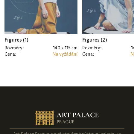
Figures (1)
Figures (2)
Rozměry:
140 x 115 cm
Rozměry:
1
Cena:
Na vyžádání
Cena:
N