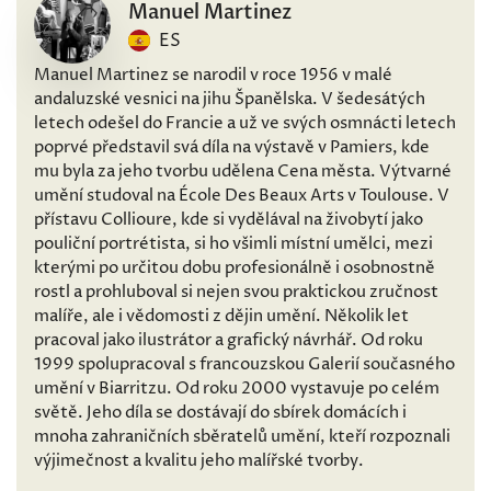
Manuel Martinez
ES
Manuel Martinez se narodil v roce 1956 v malé
andaluzské vesnici na jihu Španělska. V šedesátých
letech odešel do Francie a už ve svých osmnácti letech
poprvé představil svá díla na výstavě v Pamiers, kde
mu byla za jeho tvorbu udělena Cena města. Výtvarné
umění studoval na École Des Beaux Arts v Toulouse. V
přístavu Collioure, kde si vydělával na živobytí jako
pouliční portrétista, si ho všimli místní umělci, mezi
kterými po určitou dobu profesionálně i osobnostně
rostl a prohluboval si nejen svou praktickou zručnost
malíře, ale i vědomosti z dějin umění. Několik let
pracoval jako ilustrátor a grafický návrhář. Od roku
1999 spolupracoval s francouzskou Galerií současného
umění v Biarritzu. Od roku 2000 vystavuje po celém
světě. Jeho díla se dostávají do sbírek domácích i
mnoha zahraničních sběratelů umění, kteří rozpoznali
výjimečnost a kvalitu jeho malířské tvorby.