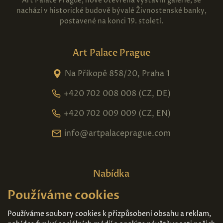
Art Palace Prague, nově otevřená výstavní galerie, se
nachází v historické budově bývalé Živnostenské banky,
postavené na konci 19. století.
Art Palace Prague
Na Příkopě 858/20, Praha 1
+420 702 008 008 (CZ, DE)
+420 702 009 009 (CZ, EN)
info@artpalaceprague.com
Nabídka
Používáme cookies
Domů
O nás
Expozice
Kontakt
Používáme soubory cookies k přizpůsobení obsahu a reklam,