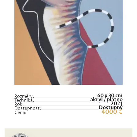
60 x 30 cm
Rozměry:
akryl / plátno
Technika:
2021
Rok:
Dostupný
Dostupnost:
4000 €
Cena: