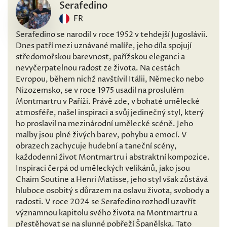
Serafedino
FR
Serafedino se narodil v roce 1952 v tehdejší Jugoslávii.
Dnes patří mezi uznávané malíře, jeho díla spojují
středomořskou barevnost, pařížskou eleganci a
nevyčerpatelnou radost ze života. Na cestách
Evropou, během nichž navštívil Itálii, Německo nebo
Nizozemsko, se v roce 1975 usadil na proslulém
Montmartru v Paříži. Právě zde, v bohaté umělecké
atmosféře, našel inspiraci a svůj jedinečný styl, který
ho proslavil na mezinárodní umělecké scéně. Jeho
malby jsou plné živých barev, pohybu a emocí. V
obrazech zachycuje hudební a taneční scény,
každodenní život Montmartru i abstraktní kompozice.
Inspiraci čerpá od uměleckých velikánů, jako jsou
Chaim Soutine a Henri Matisse, jeho styl však zůstává
hluboce osobitý s důrazem na oslavu života, svobody a
radosti. V roce 2024 se Serafedino rozhodl uzavřít
významnou kapitolu svého života na Montmartru a
přestěhovat se na slunné pobřeží Španělska. Tato