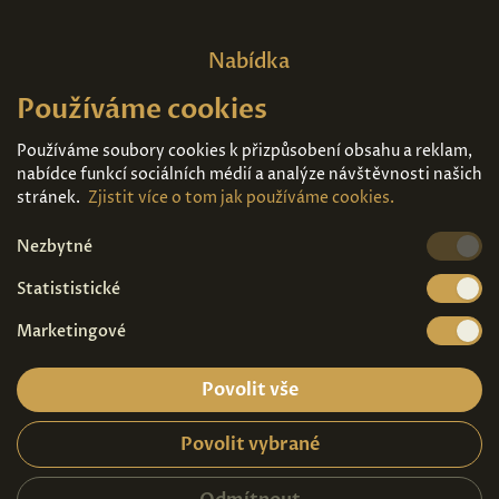
Nabídka
Používáme cookies
Domů
O nás
Expozice
Kontakt
Používáme soubory cookies k přizpůsobení obsahu a reklam,
nabídce funkcí sociálních médií a analýze návštěvnosti našich
Díla k prodeji
Vstupenky
stránek.
Zjistit více o tom jak používáme cookies.
Nezbytné
Kde nás najdete
Statististické
Marketingové
Povolit vše
Povolit vybrané
Ochrana osobních údajů
|
Návštěvní řád
2026© Copyright - Art Palace Prague s.r.o.