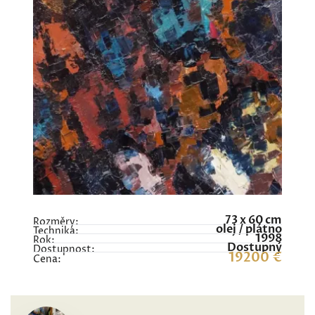
73 x 60 cm
Rozměry:
olej / plátno
Technika:
1998
Rok:
Dostupný
Dostupnost:
19200 €
Cena: