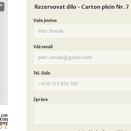
Rezervovat dílo - Carton plein Nr. 7
Vaše jméno
Váš email
Tel. číslo
Zpráva
6 cm
rton
pný
0 €