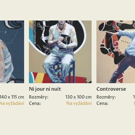
Ni jour ni nuit
Controverse
140 x 115 cm
Rozměry:
130 x 100 cm
Rozměry:
Na vyžádání
Cena:
Na vyžádání
Cena: