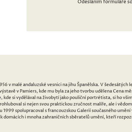
Odesláním formuláře so
956 v malé andaluzské vesnici na jihu Španělska. V šedesátých l
na výstavě v Pamiers, kde mu byla za jeho tvorbu udělena Cena m
, kde si vydělával na živobytí jako pouliční portrétista, si ho vš
rohluboval si nejen svou praktickou zručnost malíře, ale i vědomo
oku 1999 spolupracoval s francouzskou Galerií současného umění
rek domácích i mnoha zahraničních sběratelů umění, kteří rozpozn