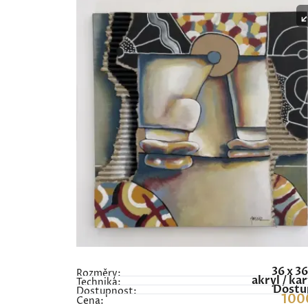
36 x 3
Rozměry:
akryl / ka
Technika:
Dostu
Dostupnost:
100
Cena: