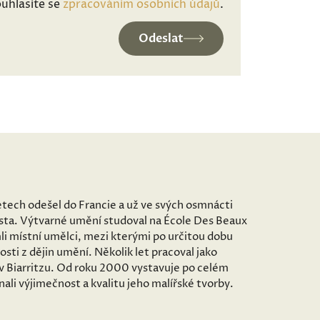
uhlasíte se
zpracováním osobních údajů
.
Odeslat
etech odešel do Francie a už ve svých osmnácti
ěsta. Výtvarné umění studoval na École Des Beaux
imli místní umělci, mezi kterými po určitou dobu
sti z dějin umění. Několik let pracoval jako
 v Biarritzu. Od roku 2000 vystavuje po celém
ali výjimečnost a kvalitu jeho malířské tvorby.