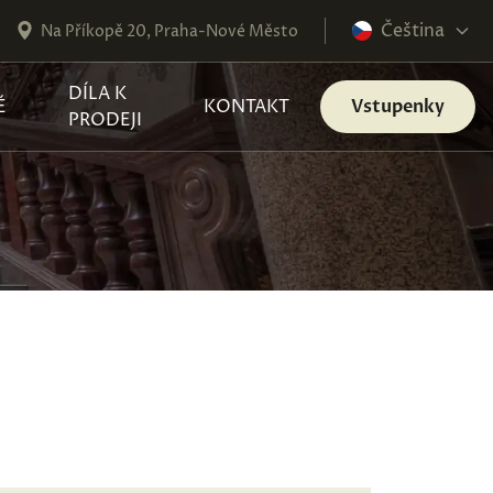
Čeština
Na Příkopě 20, Praha-Nové Město
DÍLA K
É
KONTAKT
Vstupenky
PRODEJI