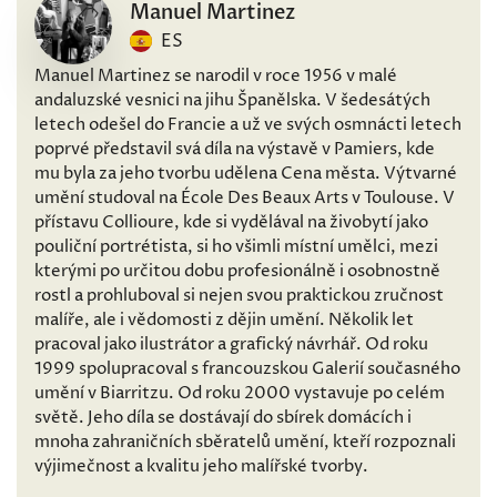
Manuel Martinez
ES
Manuel Martinez se narodil v roce 1956 v malé
andaluzské vesnici na jihu Španělska. V šedesátých
letech odešel do Francie a už ve svých osmnácti letech
poprvé představil svá díla na výstavě v Pamiers, kde
mu byla za jeho tvorbu udělena Cena města. Výtvarné
umění studoval na École Des Beaux Arts v Toulouse. V
přístavu Collioure, kde si vydělával na živobytí jako
pouliční portrétista, si ho všimli místní umělci, mezi
kterými po určitou dobu profesionálně i osobnostně
rostl a prohluboval si nejen svou praktickou zručnost
malíře, ale i vědomosti z dějin umění. Několik let
pracoval jako ilustrátor a grafický návrhář. Od roku
1999 spolupracoval s francouzskou Galerií současného
umění v Biarritzu. Od roku 2000 vystavuje po celém
světě. Jeho díla se dostávají do sbírek domácích i
mnoha zahraničních sběratelů umění, kteří rozpoznali
výjimečnost a kvalitu jeho malířské tvorby.