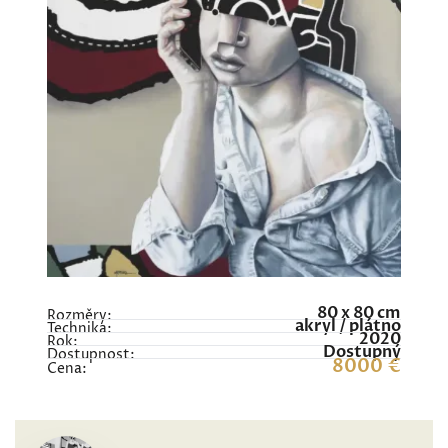
80 x 80 cm
Rozměry:
akryl / plátno
Technika:
2020
Rok:
Dostupný
Dostupnost:
8000 €
Cena: