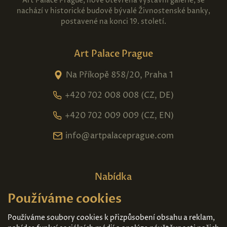
Art Palace Prague, nově otevřená výstavní galerie, se
nachází v historické budově bývalé Živnostenské banky,
postavené na konci 19. století.
Art Palace Prague
Na Příkopě 858/20, Praha 1
+420 702 008 008 (CZ, DE)
+420 702 009 009 (CZ, EN)
info@artpalaceprague.com
Nabídka
Používáme cookies
Domů
O nás
Expozice
Kontakt
Používáme soubory cookies k přizpůsobení obsahu a reklam,