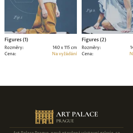
Figures (1)
Figures (2)
Rozměry:
140 x 115 cm
Rozměry:
1
Cena:
Na vyžádání
Cena:
N