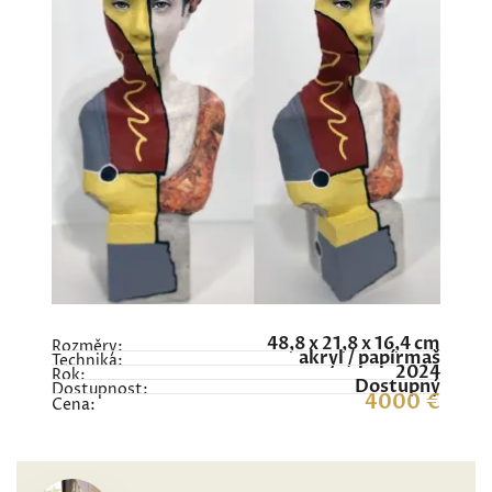
48,8 x 21,8 x 16,4 cm
Rozměry:
akryl / papírmaš
Technika:
2024
Rok:
Dostupný
Dostupnost:
4000 €
Cena: