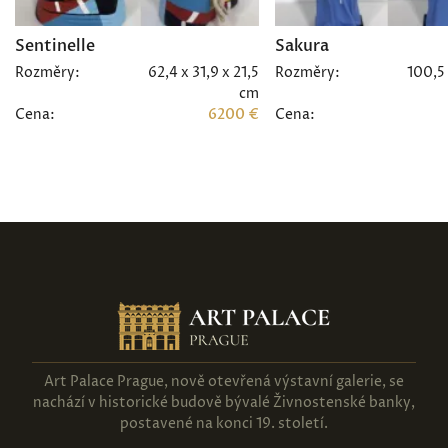
Sentinelle
Sakura
Rozměry:
62,4 x 31,9 x 21,5
Rozměry:
100,5 
cm
Cena:
6200 €
Cena:
Art Palace Prague, nově otevřená výstavní galerie, se
nachází v historické budově bývalé Živnostenské banky,
postavené na konci 19. století.