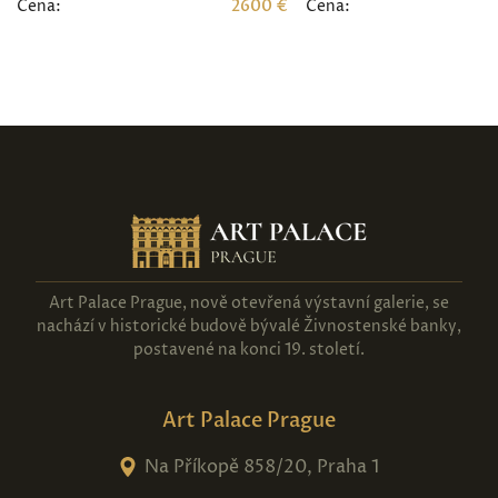
Cena:
2600 €
Cena:
Art Palace Prague, nově otevřená výstavní galerie, se
nachází v historické budově bývalé Živnostenské banky,
postavené na konci 19. století.
Art Palace Prague
Na Příkopě 858/20, Praha 1