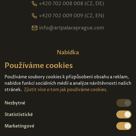
+420 702 008 008 (CZ, DE)
+420 702 009 009 (CZ, EN)
info@artpalaceprague.com
Nabídka
Používáme cookies
Domů
O nás
Expozice
Kontakt
Používáme soubory cookies k přizpůsobení obsahu a reklam,
nabídce funkcí sociálních médií a analýze návštěvnosti našich
Díla k prodeji
Vstupenky
stránek.
Zjistit více o tom jak používáme cookies.
Nezbytné
Kde nás najdete
Statististické
Marketingové