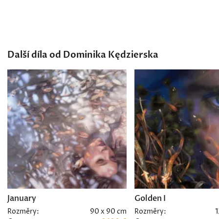
Další díla od Dominika Kędzierska
January
Golden I
Rozměry:
90 x 90 cm
Rozměry:
1