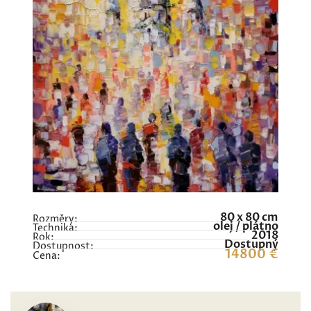
80 x 80 cm
Rozměry:
olej / plátno
Technika:
2018
Rok:
Dostupný
Dostupnost:
14800 €
Cena: