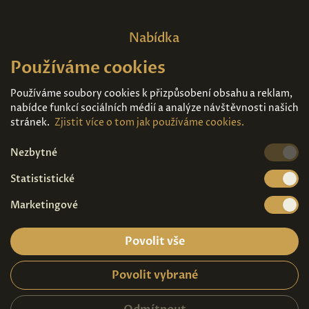
Nabídka
Používáme cookies
Domů
O nás
Expozice
Kontakt
Používáme soubory cookies k přizpůsobení obsahu a reklam,
nabídce funkcí sociálních médií a analýze návštěvnosti našich
Díla k prodeji
Vstupenky
stránek.
Zjistit více o tom jak používáme cookies.
Nezbytné
Kde nás najdete
Statististické
Marketingové
Povolit vše
Povolit vybrané
Ochrana osobních údajů
|
Návštěvní řád
2026© Copyright - Art Palace Prague s.r.o.