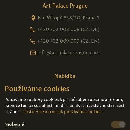
Art Palace Prague
Na Příkopě 858/20, Praha 1
+420 702 008 008 (CZ, DE)
+420 702 009 009 (CZ, EN)
info@artpalaceprague.com
Nabídka
Používáme cookies
Domů
O nás
Expozice
Kontakt
Používáme soubory cookies k přizpůsobení obsahu a reklam,
nabídce funkcí sociálních médií a analýze návštěvnosti našich
Díla k prodeji
Vstupenky
stránek.
Zjistit více o tom jak používáme cookies.
Nezbytné