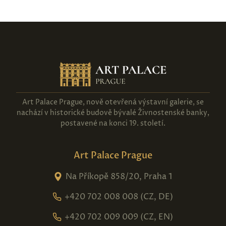
Art Palace Prague, nově otevřená výstavní galerie, se
nachází v historické budově bývalé Živnostenské banky,
postavené na konci 19. století.
Art Palace Prague
Na Příkopě 858/20, Praha 1
+420 702 008 008 (CZ, DE)
+420 702 009 009 (CZ, EN)