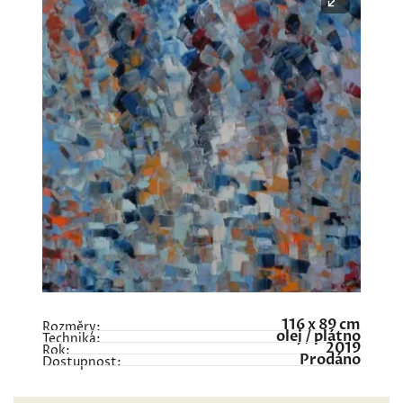
116 x 89 cm
Rozměry:
olej / plátno
Technika:
2019
Rok:
Prodáno
Dostupnost: