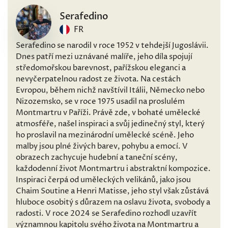
Serafedino
FR
Serafedino se narodil v roce 1952 v tehdejší Jugoslávii.
Dnes patří mezi uznávané malíře, jeho díla spojují
středomořskou barevnost, pařížskou eleganci a
nevyčerpatelnou radost ze života. Na cestách
Evropou, během nichž navštívil Itálii, Německo nebo
Nizozemsko, se v roce 1975 usadil na proslulém
Montmartru v Paříži. Právě zde, v bohaté umělecké
atmosféře, našel inspiraci a svůj jedinečný styl, který
ho proslavil na mezinárodní umělecké scéně. Jeho
malby jsou plné živých barev, pohybu a emocí. V
obrazech zachycuje hudební a taneční scény,
každodenní život Montmartru i abstraktní kompozice.
Inspiraci čerpá od uměleckých velikánů, jako jsou
Chaim Soutine a Henri Matisse, jeho styl však zůstává
hluboce osobitý s důrazem na oslavu života, svobody a
radosti. V roce 2024 se Serafedino rozhodl uzavřít
významnou kapitolu svého života na Montmartru a