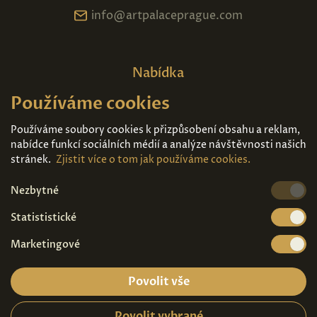
info@artpalaceprague.com
Nabídka
Používáme cookies
Domů
O nás
Expozice
Kontakt
Používáme soubory cookies k přizpůsobení obsahu a reklam,
nabídce funkcí sociálních médií a analýze návštěvnosti našich
Díla k prodeji
Vstupenky
stránek.
Zjistit více o tom jak používáme cookies.
Nezbytné
Kde nás najdete
Statististické
Marketingové
Povolit vše
Povolit vybrané