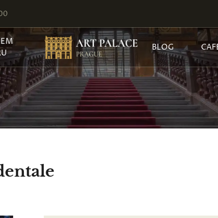
:00
JEM
BLOG
CAF
RU
dentale