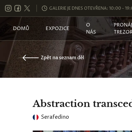
GALERIE JE DNES OTEVŘENA: 10:00 - 19
O
PRONÁ
DOMŮ
EXPOZICE
NÁS
TREZO
Zpět na seznam děl
Abstraction transce
Serafedino