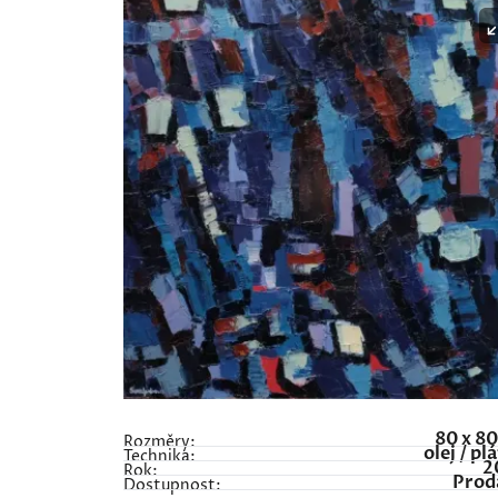
80 x 8
Rozměry:
olej / pl
Technika:
2
Rok:
Prod
Dostupnost: