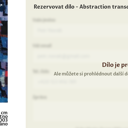
Rezervovat dílo - Abstraction trans
Vaše jméno
Váš email
Dílo je p
Tel. číslo
Ale můžete si prohlédnout další 
Zpráva
0 cm
átno
003
áno