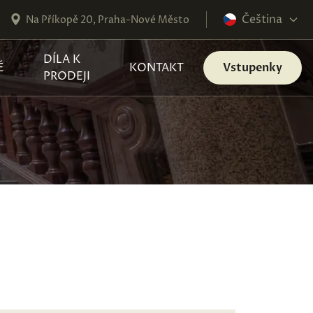
Čeština
Na Příkopě 20, Praha-Nové Město
DÍLA K
É
KONTAKT
Vstupenky
PRODEJI