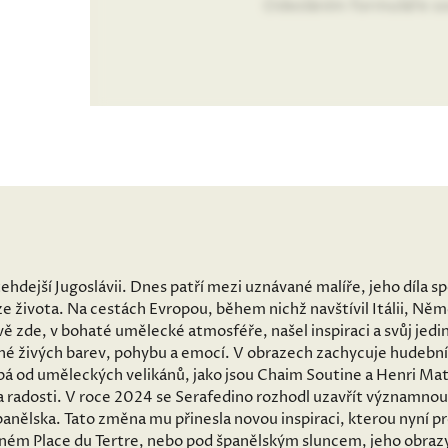
Odesláním formuláře so
tehdejší Jugoslávii. Dnes patří mezi uznávané malíře, jeho díla 
e života. Na cestách Evropou, během nichž navštívil Itálii, Ně
ě zde, v bohaté umělecké atmosféře, našel inspiraci a svůj jedin
né živých barev, pohybu a emocí. V obrazech zachycuje hudební
pá od uměleckých velikánů, jako jsou Chaim Soutine a Henri Mati
a radosti. V roce 2024 se Serafedino rozhodl uzavřít významnou
anělska. Tato změna mu přinesla novou inspiraci, kterou nyní p
šném Place du Tertre, nebo pod španělským sluncem, jeho obrazy 