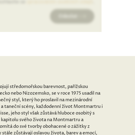
uhlasíte se
zpracováním osobních údajů
.
Odeslat
spojují středomořskou barevnost, pařížskou
mecko nebo Nizozemsko, se v roce 1975 usadil na
ečný styl, který ho proslavil na mezinárodní
 a taneční scény, každodenní život Montmartru i
sse, jeho styl však zůstává hluboce osobitý s
 kapitolu svého života na Montmartru a
romítá do své tvorby obohacené o zážitky z
stále zůstávají oslavou života, barev a emocí,