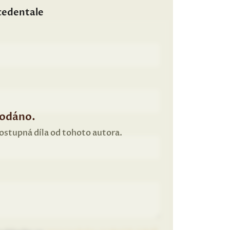
cedentale
rodáno.
dostupná díla od tohoto autora.