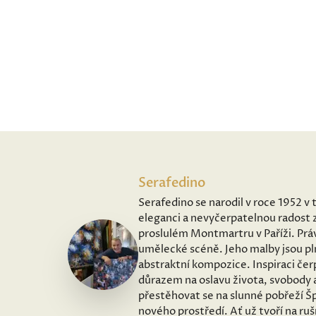
Serafedino
Serafedino se narodil v roce 1952 v 
eleganci a nevyčerpatelnou radost z
proslulém Montmartru v Paříži. Práv
umělecké scéně. Jeho malby jsou pl
abstraktní kompozice. Inspiraci čer
důrazem na oslavu života, svobody 
přestěhovat se na slunné pobřeží Šp
nového prostředí. Ať už tvoří na ru