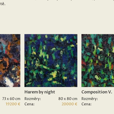
ětě.
Harem by night
Composition V.
73 x 60 cm
Rozměry:
80 x 80 cm
Rozměry:
19200 €
Cena:
20000 €
Cena: