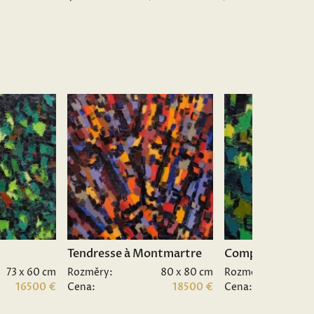
Tendresse à Montmartre
Composition II.
73 x 60 cm
Rozměry:
80 x 80 cm
Rozměry:
16500 €
Cena:
18500 €
Cena: