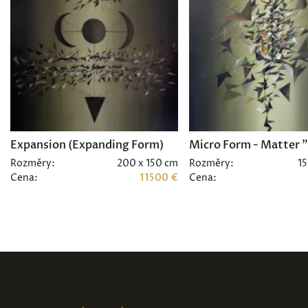
Expansion (Expanding Form)
Micro Form - Matter 
Rozměry:
200 x 150 cm
Rozměry:
15
Cena:
11500 €
Cena: