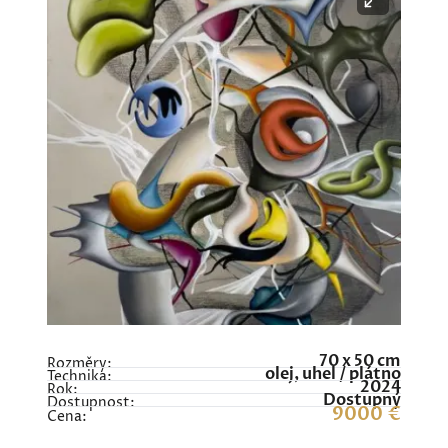
70 x 50 cm
Rozměry:
olej, uhel / plátno
Technika:
2024
Rok:
Dostupný
Dostupnost:
9000 €
Cena: