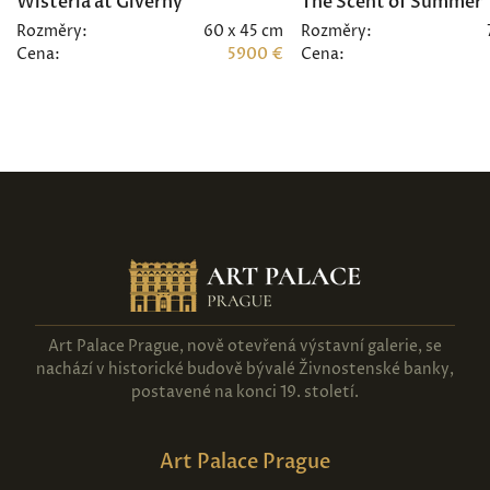
Wisteria at Giverny
The Scent of Summer
Rozměry:
60 x 45 cm
Rozměry:
Cena:
5900 €
Cena:
Art Palace Prague, nově otevřená výstavní galerie, se
nachází v historické budově bývalé Živnostenské banky,
postavené na konci 19. století.
Art Palace Prague