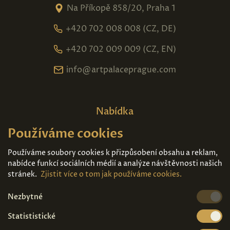
Na Příkopě 858/20, Praha 1
+420 702 008 008 (CZ, DE)
+420 702 009 009 (CZ, EN)
info@artpalaceprague.com
Nabídka
Používáme cookies
Domů
O nás
Expozice
Kontakt
Používáme soubory cookies k přizpůsobení obsahu a reklam,
nabídce funkcí sociálních médií a analýze návštěvnosti našich
Díla k prodeji
Vstupenky
stránek.
Zjistit více o tom jak používáme cookies.
Nezbytné
Kde nás najdete
Statististické