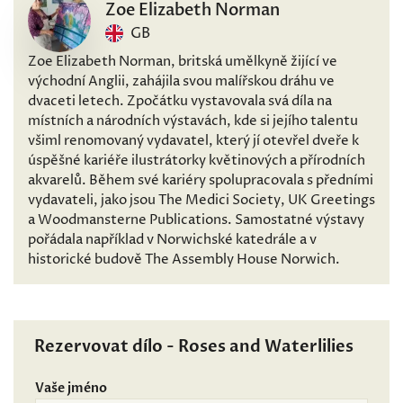
Zoe Elizabeth Norman
GB
Zoe Elizabeth Norman, britská umělkyně žijící ve
východní Anglii, zahájila svou malířskou dráhu ve
dvaceti letech. Zpočátku vystavovala svá díla na
místních a národních výstavách, kde si jejího talentu
všiml renomovaný vydavatel, který jí otevřel dveře k
úspěšné kariéře ilustrátorky květinových a přírodních
akvarelů. Během své kariéry spolupracovala s předními
vydavateli, jako jsou The Medici Society, UK Greetings
a Woodmansterne Publications. Samostatné výstavy
pořádala například v Norwichské katedrále a v
historické budově The Assembly House Norwich.
Rezervovat dílo - Roses and Waterlilies
Vaše jméno