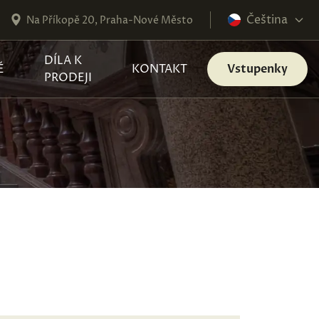
Čeština
Na Příkopě 20, Praha-Nové Město
DÍLA K
É
KONTAKT
Vstupenky
PRODEJI