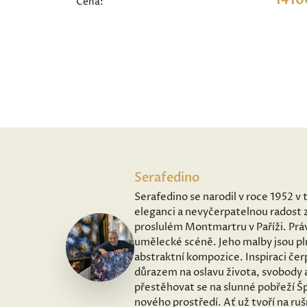
1410
Cena:
Serafedino
Serafedino se narodil v roce 1952 v 
eleganci a nevyčerpatelnou radost z
proslulém Montmartru v Paříži. Práv
umělecké scéně. Jeho malby jsou pl
abstraktní kompozice. Inspiraci čer
důrazem na oslavu života, svobody 
přestěhovat se na slunné pobřeží Šp
nového prostředí. Ať už tvoří na ru