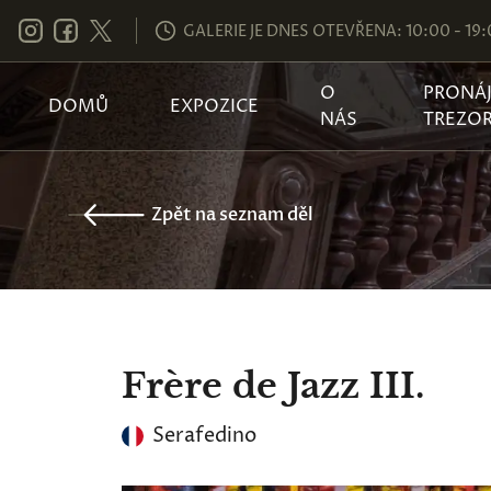
GALERIE JE DNES OTEVŘENA: 10:00 - 19
O
PRONÁ
DOMŮ
EXPOZICE
NÁS
TREZO
Zpět na seznam děl
Frère de Jazz III.
Serafedino