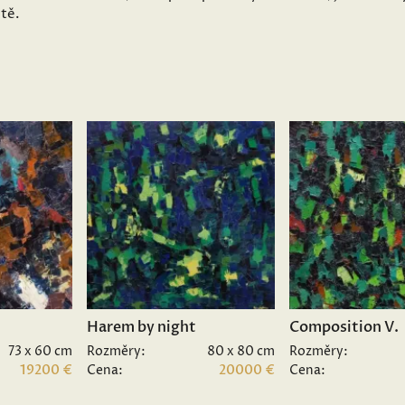
ětě.
Harem by night
Composition V.
73 x 60 cm
Rozměry:
80 x 80 cm
Rozměry:
19200 €
Cena:
20000 €
Cena: