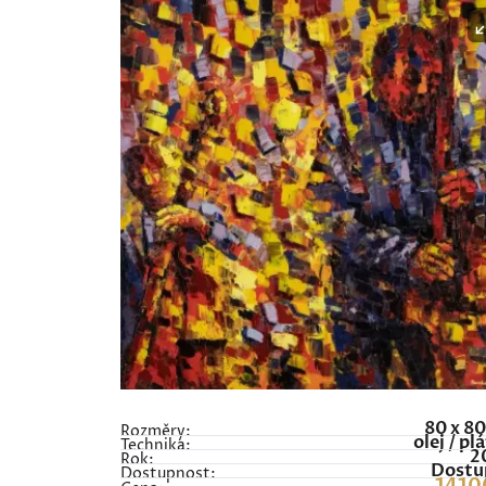
80 x 8
Rozměry:
olej / pl
Technika:
2
Rok:
Dostu
Dostupnost: