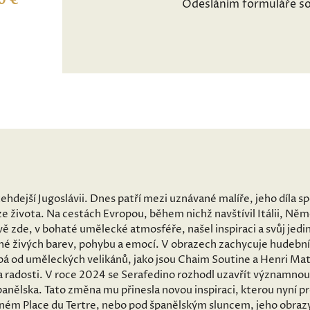
0 €
Odesláním formuláře so
tehdejší Jugoslávii. Dnes patří mezi uznávané malíře, jeho díla 
e života. Na cestách Evropou, během nichž navštívil Itálii, Ně
ě zde, v bohaté umělecké atmosféře, našel inspiraci a svůj jedin
né živých barev, pohybu a emocí. V obrazech zachycuje hudební
pá od uměleckých velikánů, jako jsou Chaim Soutine a Henri Mati
a radosti. V roce 2024 se Serafedino rozhodl uzavřít významnou
anělska. Tato změna mu přinesla novou inspiraci, kterou nyní p
šném Place du Tertre, nebo pod španělským sluncem, jeho obrazy 