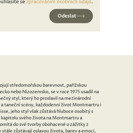
uhlasíte se
zpracováním osobních údajů
.
Odeslat
spojují středomořskou barevnost, pařížskou
mecko nebo Nizozemsko, se v roce 1975 usadil na
ečný styl, který ho proslavil na mezinárodní
 a taneční scény, každodenní život Montmartru i
sse, jeho styl však zůstává hluboce osobitý s
 kapitolu svého života na Montmartru a
romítá do své tvorby obohacené o zážitky z
stále zůstávají oslavou života, barev a emocí,