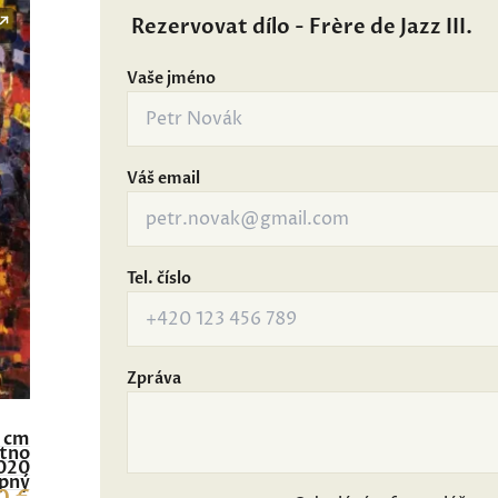
Rezervovat dílo - Frère de Jazz III.
Vaše jméno
Váš email
Tel. číslo
Zpráva
0 cm
átno
020
pný