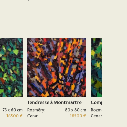
Tendresse à Montmartre
Composition II.
73 x 60 cm
Rozměry:
80 x 80 cm
Rozměry:
16500 €
Cena:
18500 €
Cena: