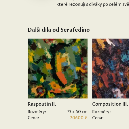
které rezonují s diváky po celém sv
Další díla od Serafedino
Raspoutin II.
Composition III.
Rozměry:
73 x 60 cm
Rozměry:
Cena:
20600 €
Cena: