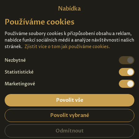
Nabídka
Používáme cookies
Domů
O nás
Expozice
Kontakt
Používáme soubory cookies k přizpůsobení obsahu a reklam,
nabídce funkcí sociálních médií a analýze návštěvnosti našich
Díla k prodeji
Vstupenky
stránek.
Zjistit více o tom jak používáme cookies.
Nezbytné
Kde nás najdete
Statististické
Marketingové
Povolit vše
Povolit vybrané
Ochrana osobních údajů
|
Návštěvní řád
2026© Copyright - Art Palace Prague s.r.o.
Odmítnout