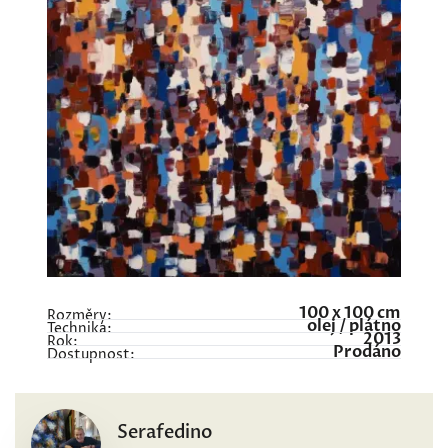
100 x 100 cm
Rozměry:
olej / plátno
Technika:
2013
Rok:
Prodáno
Dostupnost:
Serafedino