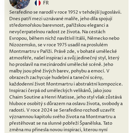
FR
Serafedino se narodil v roce 1952 v tehdejší Jugoslávii.
Dnes patří mezi uznávané malíře, jeho díla spojují
středomořskou barevnost, pařížskou eleganci a
nevyčerpatelnou radost ze života. Na cestách
Evropou, během nichž navštívil Itálii, Německo nebo
Nizozemsko, se v roce 1975 usadil na proslulém
Montmartru v Paříži. Právě zde, v bohaté umělecké
atmosféře, našel inspiraci a svůj jedinečný styl, který
ho proslavil na mezinárodní umělecké scéně. Jeho
malby jsou plné živých barev, pohybu a emocí. V
obrazech zachycuje hudební a taneční scény,
každodenní život Montmartru i abstraktní kompozice.
Inspiraci čerpá od uměleckých velikánů, jako jsou
Chaim Soutine a Henri Matisse, jeho styl však zůstává
hluboce osobitý s důrazem na oslavu života, svobody a
radosti. V roce 2024 se Serafedino rozhodl uzavřít
významnou kapitolu svého života na Montmartru a
přestěhovat se na slunné pobřeží Španělska. Tato
změna mu přinesla novou inspiraci, kterou nyní