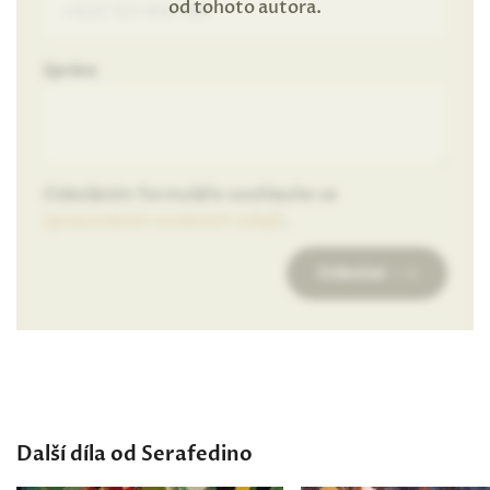
od tohoto autora.
Zpráva
Odesláním formuláře souhlasíte se
zpracováním osobních údajů
.
Odeslat
Další díla od Serafedino