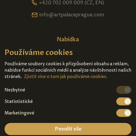
+420 702 009 009 (CZ, EN)
info@artpalaceprague.com
Nabídka
Používáme cookies
Domů
O nás
Expozice
Kontakt
Používáme soubory cookies k přizpůsobení obsahu a reklam,
nabídce funkcí sociálních médií a analýze návštěvnosti našich
Díla k prodeji
Vstupenky
stránek.
Zjistit více o tom jak používáme cookies.
Nezbytné
Kde nás najdete
Statististické
Marketingové
Povolit vše