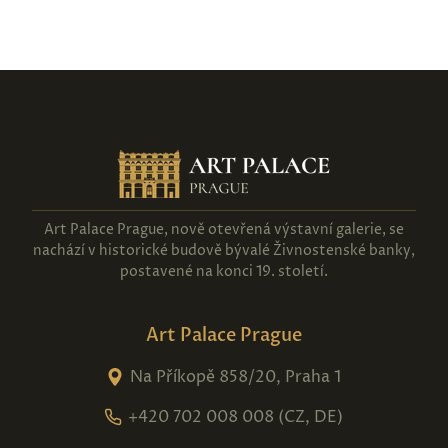
Art Palace Prague, nově otevřená výstavní galerie, se
nachází v historické budově bývalé Živnostenské banky,
postavené na konci 19. století.
Art Palace Prague
Na Příkopě 858/20, Praha 1
+420 702 008 008 (CZ, DE)