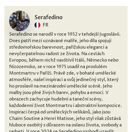
Serafedino
FR
Serafedino se narodil v roce 1952 v tehdejší Jugoslávii.
Dnes patří mezi uznávané malíře, jeho díla spojují
středomořskou barevnost, pařížskou eleganci a
nevyčerpatelnou radost ze života. Na cestách
Evropou, během nichž navštívil Itálii, Německo nebo
Nizozemsko, se v roce 1975 usadil na proslulém
Montmartru v Paříži. Právě zde, v bohaté umělecké
atmosféře, našel inspiraci a svůj jedinečný styl, který
ho proslavil na mezinárodní umělecké scéně. Jeho
malby jsou plné živých barev, pohybu a emocí. V
obrazech zachycuje hudební a taneční scény,
každodenní život Montmartru i abstraktní kompozice.
Inspiraci čerpá od uměleckých velikánů, jako jsou
Chaim Soutine a Henri Matisse, jeho styl však zůstává
hluboce osobitý s důrazem na oslavu života, svobody a
radosti. V roce 2024 se Serafedino rozhodl uzavřít