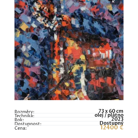
73 x 60 cm
Rozměry:
olej / plátno
Technika:
2023
Rok:
Dostupný
Dostupnost:
12400 €
Cena: