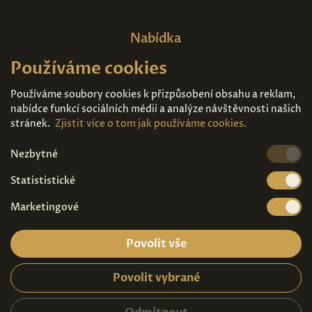
Nabídka
Používáme cookies
Domů
O nás
Expozice
Kontakt
Používáme soubory cookies k přizpůsobení obsahu a reklam,
nabídce funkcí sociálních médií a analýze návštěvnosti našich
Díla k prodeji
Vstupenky
stránek.
Zjistit více o tom jak používáme cookies.
Nezbytné
Kde nás najdete
Statististické
Marketingové
Povolit vše
Povolit vybrané
Ochrana osobních údajů
|
Návštěvní řád
2026© Copyright - Art Palace Prague s.r.o.