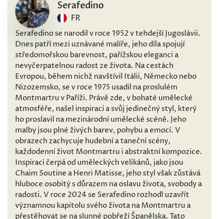
Serafedino
FR
Serafedino se narodil v roce 1952 v tehdejší Jugoslávii.
Dnes patří mezi uznávané malíře, jeho díla spojují
středomořskou barevnost, pařížskou eleganci a
nevyčerpatelnou radost ze života. Na cestách
Evropou, během nichž navštívil Itálii, Německo nebo
Nizozemsko, se v roce 1975 usadil na proslulém
Montmartru v Paříži. Právě zde, v bohaté umělecké
atmosféře, našel inspiraci a svůj jedinečný styl, který
ho proslavil na mezinárodní umělecké scéně. Jeho
malby jsou plné živých barev, pohybu a emocí. V
obrazech zachycuje hudební a taneční scény,
každodenní život Montmartru i abstraktní kompozice.
Inspiraci čerpá od uměleckých velikánů, jako jsou
Chaim Soutine a Henri Matisse, jeho styl však zůstává
hluboce osobitý s důrazem na oslavu života, svobody a
radosti. V roce 2024 se Serafedino rozhodl uzavřít
významnou kapitolu svého života na Montmartru a
přestěhovat se na slunné pobřeží Španělska. Tato