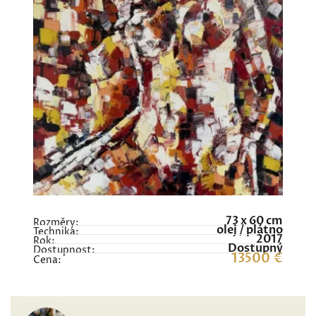
73 x 60 cm
Rozměry:
olej / plátno
Technika:
2017
Rok:
Dostupný
Dostupnost:
13500 €
Cena: