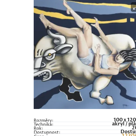
100 x 12
Rozměry:
akryl / pl
Technika:
2
Rok:
Dostu
Dostupnost: