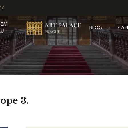
:00
JEM
BLOG
CAF
RU
ope 3.