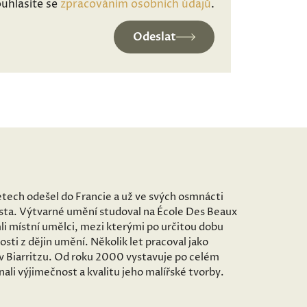
uhlasíte se
zpracováním osobních údajů
.
Odeslat
etech odešel do Francie a už ve svých osmnácti
ěsta. Výtvarné umění studoval na École Des Beaux
imli místní umělci, mezi kterými po určitou dobu
sti z dějin umění. Několik let pracoval jako
 v Biarritzu. Od roku 2000 vystavuje po celém
ali výjimečnost a kvalitu jeho malířské tvorby.