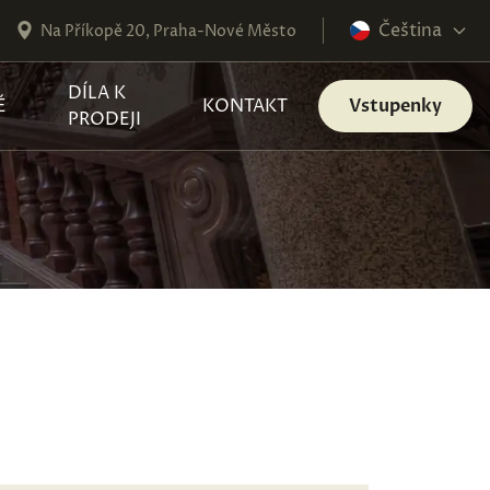
Čeština
Na Příkopě 20, Praha-Nové Město
DÍLA K
É
KONTAKT
Vstupenky
PRODEJI