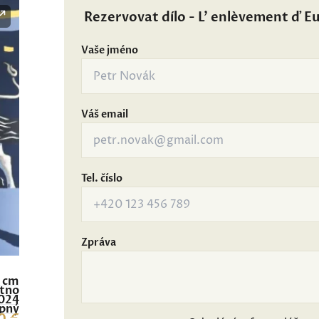
Rezervovat dílo - L' enlèvement ď E
Vaše jméno
Váš email
Tel. číslo
Zpráva
0 cm
átno
024
pný