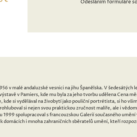
0 €
Odesláním formuláře so
956 v malé andaluzské vesnici na jihu Španělska. V šedesátých l
na výstavě v Pamiers, kde mu byla za jeho tvorbu udělena Cena m
, kde si vydělával na živobytí jako pouliční portrétista, si ho vš
rohluboval si nejen svou praktickou zručnost malíře, ale i vědomo
oku 1999 spolupracoval s francouzskou Galerií současného umění
rek domácích i mnoha zahraničních sběratelů umění, kteří rozpozn