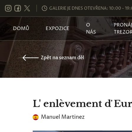
GALERIE JE DNES OTEVŘENA: 10:00 - 19
O
PRONÁ
DOMŮ
EXPOZICE
NÁS
TREZO
Zpět na seznam děl
L' enlèvement ď Eur
Manuel Martinez