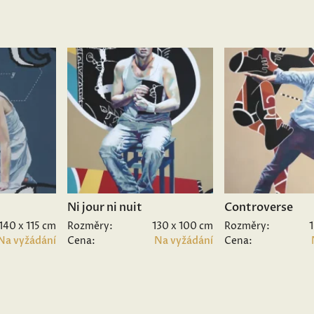
Ni jour ni nuit
Controverse
140 x 115 cm
Rozměry:
130 x 100 cm
Rozměry:
Na vyžádání
Cena:
Na vyžádání
Cena: