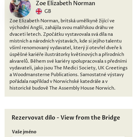
Zoe Elizabeth Norman
GB
Zoe Elizabeth Norman, britská umělkyně žijící ve
východní Anglii, zahájila svou malířskou dráhu ve
dvaceti letech. Zpočátku vystavovala svá díla na
místních a národních výstavách, kde si jejího talentu
všiml renomovaný vydavatel, který jí otevřel dveře k
úspěšné kariéře ilustrátorky květinových a přírodních
akvarelů. Během své kariéry spolupracovala s předními
vydavateli, jako jsou The Medici Society, UK Greetings
a Woodmansterne Publications. Samostatné výstavy
pořádala například v Norwichské katedrále a v
historické budově The Assembly House Norwich.
Rezervovat dílo - View from the Bridge
Vaše jméno