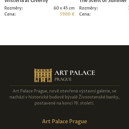
Wisteria at Giverny
The Scent of Summer
Rozměry:
60 x 45 cm
Rozměry:
Cena:
5900 €
Cena:
Art Palace Prague, nově otevřená výstavní galerie, se
nachází v historické budově bývalé Živnostenské banky,
postavené na konci 19. století.
Art Palace Prague