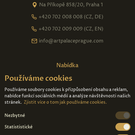
Na Příkopě 858/20, Praha 1
+420 702 008 008 (CZ, DE)
+420 702 009 009 (CZ, EN)
info@artpalaceprague.com
Nabídka
Používáme cookies
Domů
O nás
Expozice
Kontakt
Používáme soubory cookies k přizpůsobení obsahu a reklam,
nabídce funkcí sociálních médií a analýze návštěvnosti našich
Díla k prodeji
Vstupenky
stránek.
Zjistit více o tom jak používáme cookies.
Nezbytné
Kde nás najdete
Statististické