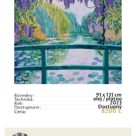
91 x 131 cm
Rozměry:
olej / plátno
Technika:
2023
Rok:
Dostupný
Dostupnost:
8200 €
Cena: