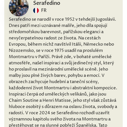
Serafedino
FR
Serafedino se narodil v roce 1952 v tehdejší Jugoslávii.
Dnes patří mezi uznávané malíře, jeho díla spojují
středomořskou barevnost, pařížskou eleganci a
nevyčerpatelnou radost ze života. Na cestách
Evropou, během nichž navštívil Itálii, Německo nebo
Nizozemsko, se v roce 1975 usadil na proslulém
Montmartru v Paříži. Právě zde, v bohaté umělecké
atmosféře, našel inspiraci a svůj jedinečný styl, který
ho proslavil na mezinárodní umělecké scéně. Jeho
malby jsou plné živých barev, pohybu a emocí. V
obrazech zachycuje hudební a taneční scény,
každodenní život Montmartru i abstraktní kompozice.
Inspiraci čerpá od uměleckých velikánů, jako jsou
Chaim Soutine a Henri Matisse, jeho styl však zůstává
hluboce osobitý s důrazem na oslavu života, svobody a
radosti. V roce 2024 se Serafedino rozhodl uzavřít
významnou kapitolu svého života na Montmartru a
přestěhovat se na slunné pobřeží Španělska. Tato