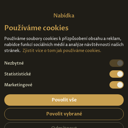
Nabídka
Používáme cookies
Domů
O nás
Expozice
Kontakt
Používáme soubory cookies k přizpůsobení obsahu a reklam,
nabídce funkcí sociálních médií a analýze návštěvnosti našich
Díla k prodeji
Vstupenky
stránek.
Zjistit více o tom jak používáme cookies.
Nezbytné
Kde nás najdete
Statististické
Marketingové
Povolit vše
Povolit vybrané
Ochrana osobních údajů
|
Návštěvní řád
2026© Copyright - Art Palace Prague s.r.o.