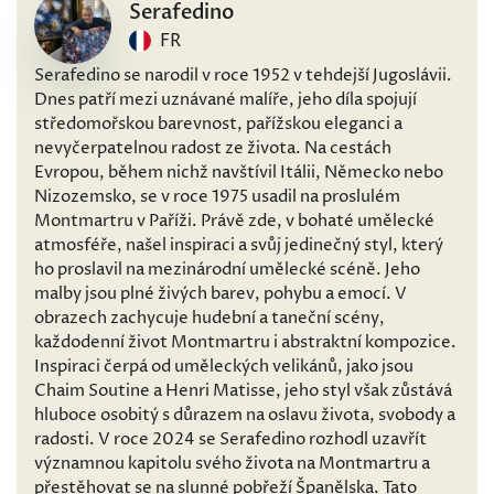
Serafedino
FR
Serafedino se narodil v roce 1952 v tehdejší Jugoslávii.
Dnes patří mezi uznávané malíře, jeho díla spojují
středomořskou barevnost, pařížskou eleganci a
nevyčerpatelnou radost ze života. Na cestách
Evropou, během nichž navštívil Itálii, Německo nebo
Nizozemsko, se v roce 1975 usadil na proslulém
Montmartru v Paříži. Právě zde, v bohaté umělecké
atmosféře, našel inspiraci a svůj jedinečný styl, který
ho proslavil na mezinárodní umělecké scéně. Jeho
malby jsou plné živých barev, pohybu a emocí. V
obrazech zachycuje hudební a taneční scény,
každodenní život Montmartru i abstraktní kompozice.
Inspiraci čerpá od uměleckých velikánů, jako jsou
Chaim Soutine a Henri Matisse, jeho styl však zůstává
hluboce osobitý s důrazem na oslavu života, svobody a
radosti. V roce 2024 se Serafedino rozhodl uzavřít
významnou kapitolu svého života na Montmartru a
přestěhovat se na slunné pobřeží Španělska. Tato