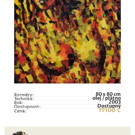
80 x 80 cm
Rozměry:
olej / plátno
Technika:
2003
Rok:
Dostupný
Dostupnost:
19100 €
Cena: