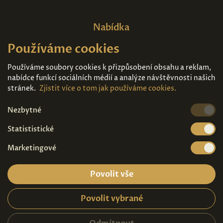
Nabídka
Používáme cookies
Domů
O nás
Expozice
Kontakt
Používáme soubory cookies k přizpůsobení obsahu a reklam,
nabídce funkcí sociálních médií a analýze návštěvnosti našich
Díla k prodeji
Vstupenky
stránek.
Zjistit více o tom jak používáme cookies.
Nezbytné
Kde nás najdete
Statististické
Marketingové
Povolit vše
Povolit vybrané
Ochrana osobních údajů
|
Návštěvní řád
2026© Copyright - Art Palace Prague s.r.o.