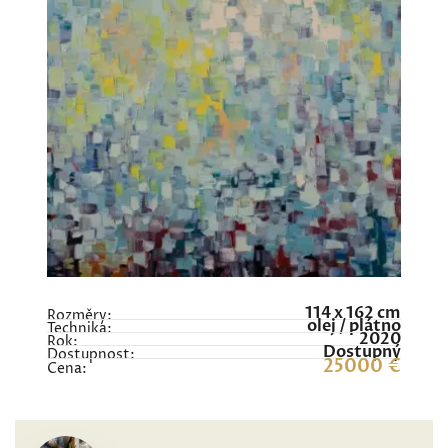
114 x 162 cm
Rozměry:
olej / plátno
Technika:
2020
Rok:
Dostupný
Dostupnost:
25000 €
Cena: