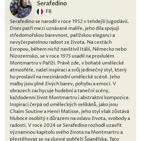
Serafedino
FR
Serafedino se narodil v roce 1952 v tehdejší Jugoslávii.
Dnes patří mezi uznávané malíře, jeho díla spojují
středomořskou barevnost, pařížskou eleganci a
nevyčerpatelnou radost ze života. Na cestách
Evropou, během nichž navštívil Itálii, Německo nebo
Nizozemsko, se v roce 1975 usadil na proslulém
Montmartru v Paříži. Právě zde, v bohaté umělecké
atmosféře, našel inspiraci a svůj jedinečný styl, který
ho proslavil na mezinárodní umělecké scéně. Jeho
malby jsou plné živých barev, pohybu a emocí. V
obrazech zachycuje hudební a taneční scény,
každodenní život Montmartru i abstraktní kompozice.
Inspiraci čerpá od uměleckých velikánů, jako jsou
Chaim Soutine a Henri Matisse, jeho styl však zůstává
hluboce osobitý s důrazem na oslavu života, svobody a
radosti. V roce 2024 se Serafedino rozhodl uzavřít
významnou kapitolu svého života na Montmartru a
přestěhovat se na slunné pobřeží Španělska. Tato