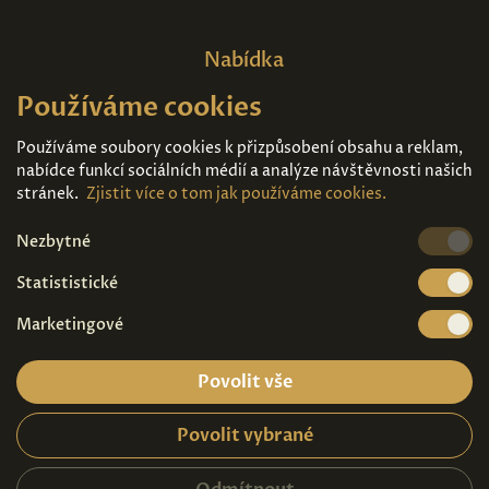
Nabídka
Používáme cookies
Domů
O nás
Expozice
Kontakt
Používáme soubory cookies k přizpůsobení obsahu a reklam,
nabídce funkcí sociálních médií a analýze návštěvnosti našich
Díla k prodeji
Vstupenky
stránek.
Zjistit více o tom jak používáme cookies.
Nezbytné
Kde nás najdete
Statististické
Marketingové
Povolit vše
Povolit vybrané
Ochrana osobních údajů
|
Návštěvní řád
2026© Copyright - Art Palace Prague s.r.o.